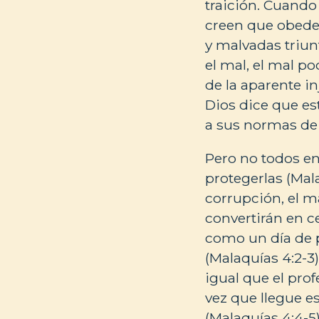
traición. Cuando
creen que obedec
y malvadas triunf
el mal, el mal po
de la aparente i
Dios dice que es
a sus normas de 
Pero no todos en
protegerlas (Mal
corrupción, el ma
convertirán en ce
como un día de p
(Malaquías 4:2-3)
igual que el prof
vez que llegue e
(Malaquías 4:4-5)