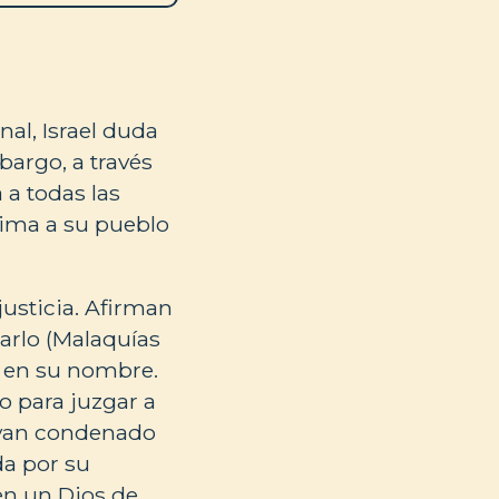
al, Israel duda
bargo, a través
 a todas las
nima a su pueblo
justicia. Afirman
arlo (Malaquías
ia en su nombre.
o para juzgar a
hayan condenado
da por su
ren un Dios de