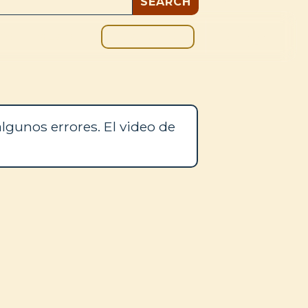
DONAR
OS
BLOG
lgunos errores. El video de