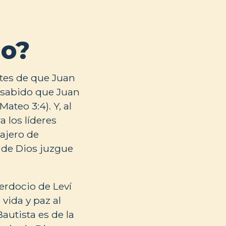
io?
ntes de que Juan
Es sabido que Juan
ateo 3:4). Y, al
 los líderes
sajero de
e de Dios juzgue
cerdocio de Leví
 vida y paz al
autista es de la