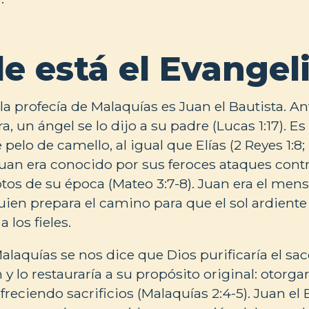
e está el Evangel
la profecía de Malaquías es Juan el Bautista. A
ra, un ángel se lo dijo a su padre (Lucas 1:17). 
pelo de camello, al igual que Elías (2 Reyes 1:8; M
Juan era conocido por sus feroces ataques contra
ptos de su época (Mateo 3:7-8). Juan era el men
uien prepara el camino para que el sol ardient
a los fieles.
alaquías se nos dice que Dios purificaría el sa
y lo restauraría a su propósito original: otorgar
reciendo sacrificios (Malaquías 2:4-5). Juan el B