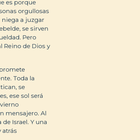
ue es porque
rsonas orgullosas
e niega a juzgar
ebelde, se sirven
rueldad. Pero
l Reino de Dios y
s promete
nte. Toda la
tican, se
es, ese sol será
nvierno
 un mensajero. Al
 de Israel. Y una
 atrás