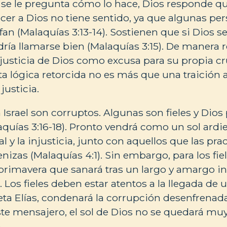
 se le pregunta cómo lo hace, Dios responde q
er a Dios no tiene sentido, ya que algunas pe
an (Malaquías 3:13-14). Sostienen que si Dios s
dría llamarse bien (Malaquías 3:15). De manera r
njusticia de Dios como excusa para su propia c
ta lógica retorcida no es más que una traición a
justicia.
 Israel son corruptos. Algunas son fieles y Dio
aquías 3:16-18). Pronto vendrá como un sol ardie
l y la injusticia, junto con aquellos que las prac
nizas (Malaquías 4:1). Sin embargo, para los fiel
rimavera que sanará tras un largo y amargo i
. Los fieles deben estar atentos a la llegada de
eta Elías, condenará la corrupción desenfrenada
ste mensajero, el sol de Dios no se quedará muy
.