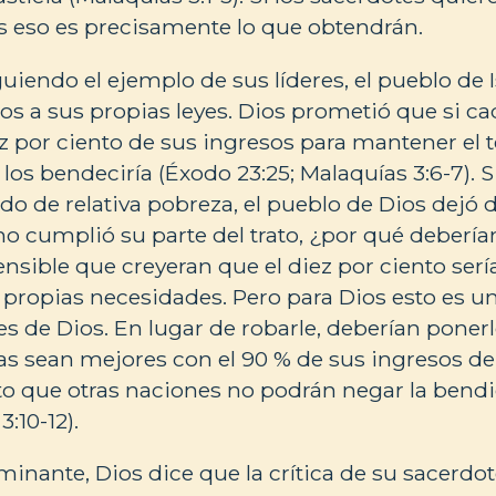
es eso es precisamente lo que obtendrán.
uiendo el ejemplo de sus líderes, el pueblo de I
Dios a sus propias leyes. Dios prometió que si 
iez por ciento de sus ingresos para mantener el
los bendeciría (Éxodo 23:25; Malaquías 3:6-7). 
do de relativa pobreza, el pueblo de Dios dejó d
 no cumplió su parte del trato, ¿por qué deberí
ensible que creyeran que el diez por ciento serí
s propias necesidades. Pero para Dios esto es un
es de Dios. En lugar de robarle, deberían poner
as sean mejores con el 90 % de sus ingresos de
nto que otras naciones no podrán negar la bendi
3:10-12).
nante, Dios dice que la crítica de su sacerdote