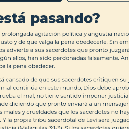
está pasando?
prolongada agitación política y angustia nacion
justo y de que valga la pena obedecerle. Sin em
os advierte a sus sacerdotes que pronto juzgará
gún ellos, han sido perdonadas falsamente. A
ce la pena obedecer.
tá cansado de que sus sacerdotes critiquen su 
l mal continúa en este mundo, Dios debe aprob
aprueba el mal, no tiene sentido imponer justic
de diciendo que pronto enviará a un mensajer
los males y crueldades que los sacerdotes no 
. Y la propia tribu sacerdotal de Leví será juzga
sticia (Malaquías 3:1-3). Si los sacerdotes quie