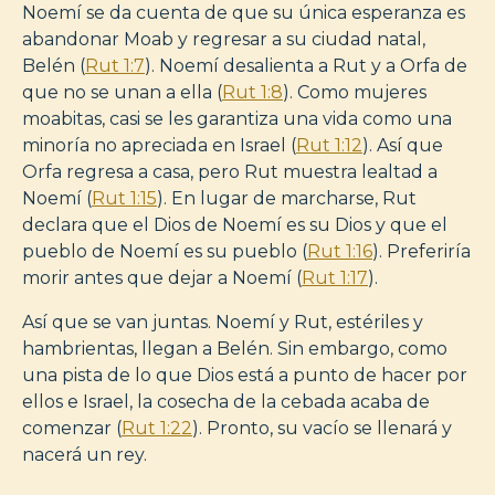
Noemí se da cuenta de que su única esperanza es
abandonar Moab y regresar a su ciudad natal,
Belén (
Rut 1:7
). Noemí desalienta a Rut y a Orfa de
que no se unan a ella (
Rut 1:8
). Como mujeres
moabitas, casi se les garantiza una vida como una
minoría no apreciada en Israel (
Rut 1:12
). Así que
Orfa regresa a casa, pero Rut muestra lealtad a
Noemí (
Rut 1:15
). En lugar de marcharse, Rut
declara que el Dios de Noemí es su Dios y que el
pueblo de Noemí es su pueblo (
Rut 1:16
). Preferiría
morir antes que dejar a Noemí (
Rut 1:17
).
Así que se van juntas. Noemí y Rut, estériles y
hambrientas, llegan a Belén. Sin embargo, como
una pista de lo que Dios está a punto de hacer por
ellos e Israel, la cosecha de la cebada acaba de
comenzar (
Rut 1:22
). Pronto, su vacío se llenará y
nacerá un rey.