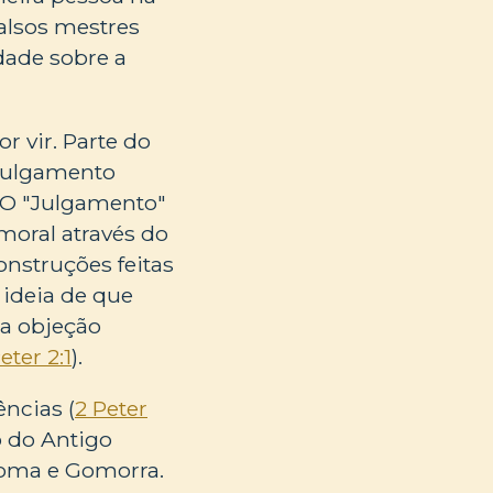
falsos mestres
dade sobre a
 vir. Parte do
 julgamento
. O "Julgamento"
moral através do
nstruções feitas
A ideia de que
sa objeção
eter 2:1
).
ncias (
2 Peter
o do Antigo
doma e Gomorra.