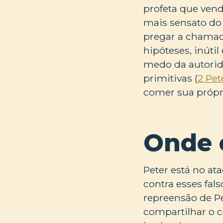
profeta que vend
mais sensato do
pregar a chamad
hipóteses, inúti
medo da autorida
primitivas (
2 Pet
comer sua própri
Onde 
Peter está no at
contra esses fal
repreensão de P
compartilhar o c