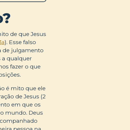
o?
mito de que Jesus
3a
). Esse falso
a de julgamento
s a qualquer
mos fazer o que
osições.
ão é mito que ele
ração de Jesus (2
mento em que os
r o mundo. Deus
 é acompanhado
imeira pessoa na