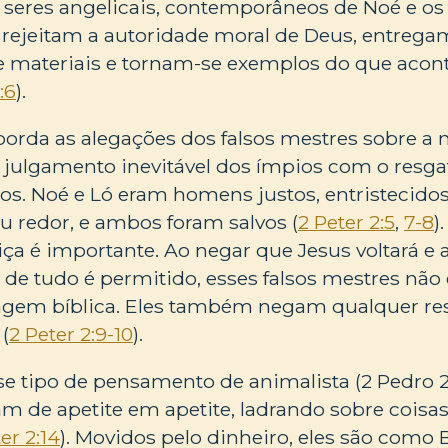
, seres angelicais, contemporâneos de Noé e os
rejeitam a autoridade moral de Deus, entrega
 e materiais e tornam-se exemplos do que acon
:6
).
borda as alegações dos falsos mestres sobre a 
ulgamento inevitável dos ímpios com o resgat
s. Noé e Ló eram homens justos, entristecido
eu redor, e ambos foram salvos (
2 Peter 2:5
,
7-8
)
tiça é importante. Ao negar que Jesus voltará e
de tudo é permitido, esses falsos mestres não
gem bíblica. Eles também negam qualquer re
(
2 Peter 2:9-10
).
 tipo de pensamento de animalista (2 Pedro 2:1
m de apetite em apetite, ladrando sobre coisa
er 2:14
). Movidos pelo dinheiro, eles são como 