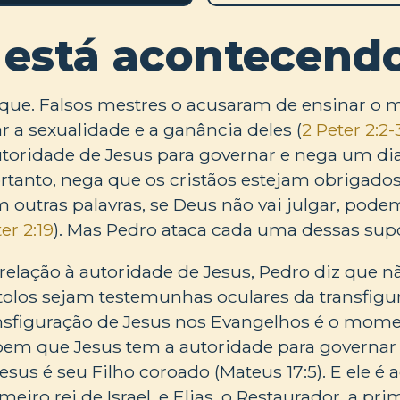
 está acontecend
aque. Falsos mestres o acusaram de ensinar o 
ar a sexualidade e a ganância deles (
2 Peter 2:2-
utoridade de Jesus para governar e nega um di
rtanto, nega que os cristãos estejam obrigado
 outras palavras, se Deus não vai julgar, pode
er 2:19
). Mas Pedro ataca cada uma dessas sup
relação à autoridade de Jesus, Pedro diz que n
tolos sejam testemunhas oculares da transfigu
ransfiguração de Jesus nos Evangelhos é o mo
bem que Jesus tem a autoridade para governa
Jesus é seu Filho coroado (Mateus 17:5). E ele
meiro rei de Israel, e Elias, o Restaurador, a pr