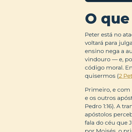
O que
Peter está no at
voltará para julg
ensino nega a a
vindouro — e, po
código moral. Em
quisermos (
2 Pet
Primeiro, e com 
e os outros após
Pedro 1:16). A t
apóstolos perce
fala do céu que 
por Moisés, o pri