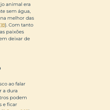
jo animal era
nte sem água,
 na melhor das
-18
). Com tanto
as paixões
uem deixar de
?
co ao falar
r a dura
utros podem
 e ficar