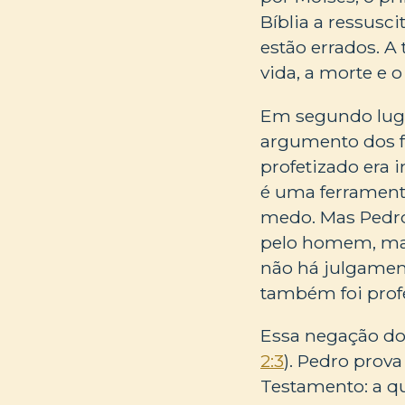
Bíblia a ressusc
estão errados. A
vida, a morte e 
Em segundo lugar
argumento dos f
profetizado era
é uma ferramenta
medo. Mas Pedro 
pelo homem, mas
não há julgament
também foi profe
Essa negação do 
2:3
). Pedro prov
Testamento: a qu