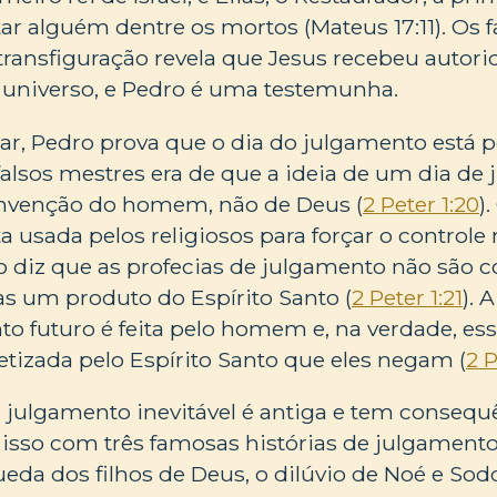
itar alguém dentre os mortos (Mateus 17:11). Os 
 transfiguração revela que Jesus recebeu autori
o universo, e Pedro é uma testemunha.
, Pedro prova que o dia do julgamento está por
alsos mestres era de que a ideia de um dia de
 invenção do homem, não de Deus (
2 Peter 1:20
)
 usada pelos religiosos para forçar o controle 
diz que as profecias de julgamento não são co
 um produto do Espírito Santo (
2 Peter 1:21
). 
o futuro é feita pelo homem e, na verdade, es
tizada pelo Espírito Santo que eles negam (
2 P
julgamento inevitável é antiga e tem consequê
a isso com três famosas histórias de julgament
eda dos filhos de Deus, o dilúvio de Noé e So