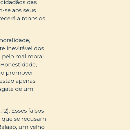
 cidadãos das
m-se aos seus
tecerá a
todos
os
moralidade,
e inevitável dos
s pelo mal moral
. Honestidade,
 ao promover
 estão apenas
sgate de um
2). Esses falsos
s que se recusam
Balaão, um velho