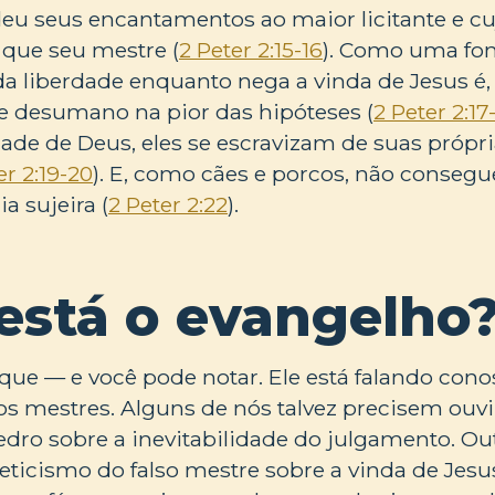
eu seus encantamentos ao maior licitante e cu
 que seu mestre (
2 Peter 2:15-16
). Como uma fo
a liberdade enquanto nega a vinda de Jesus é,
l e desumano na pior das hipóteses (
2 Peter 2:17
de de Deus, eles se escravizam de suas própri
er 2:19-20
). E, como cães e porcos, não conseg
a sujeira (
2 Peter 2:22
).
está o evangelho
aque — e você pode notar. Ele está falando conos
sos mestres. Alguns de nós talvez precisem ouvi
edro sobre a inevitabilidade do julgamento. O
eticismo do falso mestre sobre a vinda de Jesus