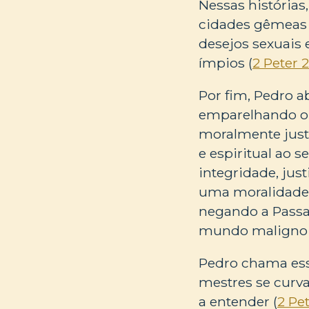
Nessas histórias
cidades gêmeas 
desejos sexuais
ímpios (
2 Peter 2
Por fim, Pedro a
emparelhando o j
moralmente justo
e espiritual ao s
integridade, jus
uma moralidade 
negando a Passa
mundo maligno 
Pedro chama esse
mestres se curva
a entender (
2 Pet