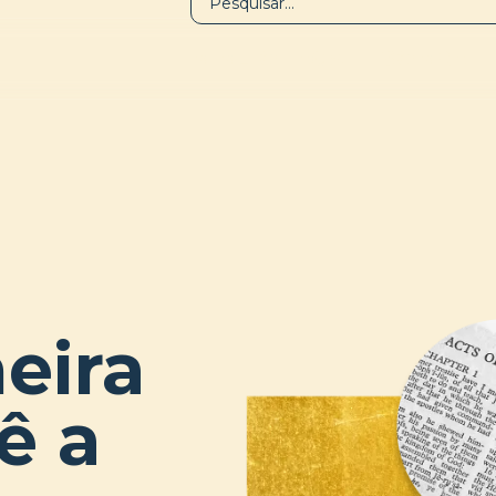
BIBLIOTECA
SOBRE
eira
ê a