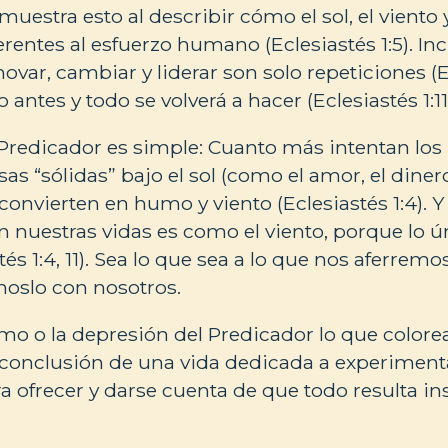
uestra esto al describir cómo el sol, el viento
erentes al esfuerzo humano (Eclesiastés 1:5). In
ovar, cambiar y liderar son solo repeticiones (Ec
antes y todo se volverá a hacer (Eclesiastés 1:11
 Predicador es simple: Cuanto más intentan l
osas “sólidas” bajo el sol (como el amor, el dinero
 convierten en humo y viento (Eclesiastés 1:4). 
n nuestras vidas es como el viento, porque lo ún
és 1:4, 11). Sea lo que sea a lo que nos aferremo
noslo con nosotros.
mo o la depresión del Predicador lo que colore
ia conclusión de una vida dedicada a experimenta
 ofrecer y darse cuenta de que todo resulta in