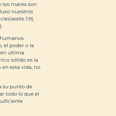
 y los mares son
cluso nuestros
lesiastés 1:9).
).
os humanos
, el poder o la
Y en última
ico sólido es la
s en esta vida, no
a su punto de
r todo lo que el
suficiente