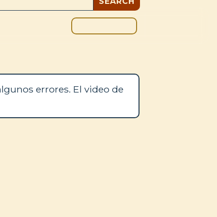
DONAR
OS
BLOG
lgunos errores. El video de