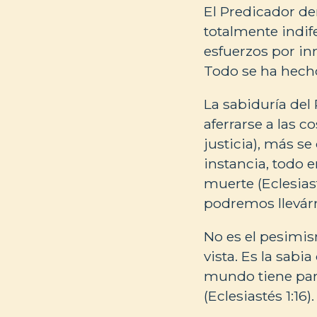
El Predicador dem
totalmente indif
esfuerzos por inn
Todo se ha hecho 
La sabiduría del
aferrarse a las c
justicia), más se
instancia, todo e
muerte (Eclesiast
podremos llevár
No es el pesimis
vista. Es la sab
mundo tiene para
(Eclesiastés 1:16).