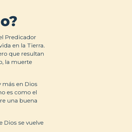
io?
el Predicador
da en la Tierra.
pero que resultan
o, la muerte
y más en Dios
 no es como el
bre una buena
e Dios se vuelve