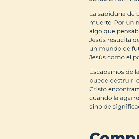
La sabiduría de 
muerte. Por un m
algo que pensába
Jesús resucita d
un mundo de futi
Jesús como el pod
Escapamos de la 
puede destruir, 
Cristo encontram
cuando la agarre
sino de signific
Compr