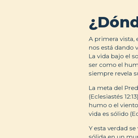
¿Dónd
A primera vista,
nos está dando v
La vida bajo el s
ser como el humo
siempre revela s
La meta del Pre
(Eclesiastés 12:1
humo o el vient
vida es sólido (Ec
Y esta verdad se 
sólida en un m