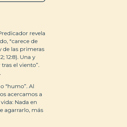
 Predicador revela
do, "carece de
 y de las primeras
; 12:8). Una y
ras el viento”.
.
mo “humo”. Al
 nos acercamos a
a vida: Nada en
e agarrarlo, más