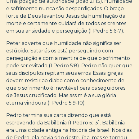
uma posição de autoridade (João 21:15). Humildade
e sofrimento nunca são desperdiçados. O braço
forte de Deus levantou Jesus da humilhação da
morte e certamente cuidará de todos os crentes
em sua ansiedade e perseguição (1 Pedro 5:6-7).
Peter adverte que humildade não significa ser
estúpido. Satanás os está perseguindo com
perseguição e com a mentira de que o sofrimento
pode ser evitado (1 Pedro 5:8). Pedro não quer que
seus discípulos repitam seus erros. Essas igrejas
devem resistir ao diabo com o conhecimento de
que o sofrimento é inevitável para os seguidores
de Jesus crucificado. Mas assim é a sua glória
eterna vindoura (1 Pedro 5:9-10).
Pedro termina sua carta dizendo que está
escrevendo da Babilônia (1 Pedro 5:13). Babilônia
era uma cidade antiga na história de Israel. Nos dias
de Pedro, ela havia sido destruída, mas se tornou