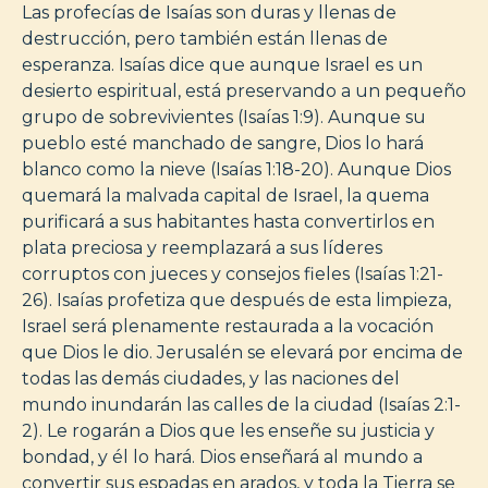
Las profecías de Isaías son duras y llenas de
destrucción, pero también están llenas de
esperanza. Isaías dice que aunque Israel es un
desierto espiritual, está preservando a un pequeño
grupo de sobrevivientes (Isaías 1:9). Aunque su
pueblo esté manchado de sangre, Dios lo hará
blanco como la nieve (Isaías 1:18-20). Aunque Dios
quemará la malvada capital de Israel, la quema
purificará a sus habitantes hasta convertirlos en
plata preciosa y reemplazará a sus líderes
corruptos con jueces y consejos fieles (Isaías 1:21-
26). Isaías profetiza que después de esta limpieza,
Israel será plenamente restaurada a la vocación
que Dios le dio. Jerusalén se elevará por encima de
todas las demás ciudades, y las naciones del
mundo inundarán las calles de la ciudad (Isaías 2:1-
2). Le rogarán a Dios que les enseñe su justicia y
bondad, y él lo hará. Dios enseñará al mundo a
convertir sus espadas en arados, y toda la Tierra se