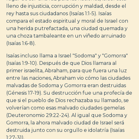
lleno de injusticia, corrupción y maldad, desde el
rey hasta sus ciudadanos (Isaías 1:1-5). Isaías
compara el estado espiritual y moral de Israel con
una herida putrefactada, una ciudad quemada y
una choza tambaleante en un viñedo arruinado
(Isaías 1:6-8).
Isaías incluso llama a Israel "Sodoma" y "Gomorra"
(Isaías 1:9-10). Después de que Dios llamara al
primer israelita, Abraham, para que fuera una luz
entre las naciones, Abraham vio cómo las ciudades
malvadas de Sodoma y Gomorra eran destruidas
(Génesis 17-19). Su destrucción fue una profecía de
que si el pueblo de Dios rechazaba su llamado, se
volverían como esas malvado ciudades gemelas
(Deuteronomio 29:22-24). Al igual que Sodoma y
Gomorra, la ahora malvado ciudad de Israel será
destruida junto con su orgullo e idolatría (Isaías
1:27-31).