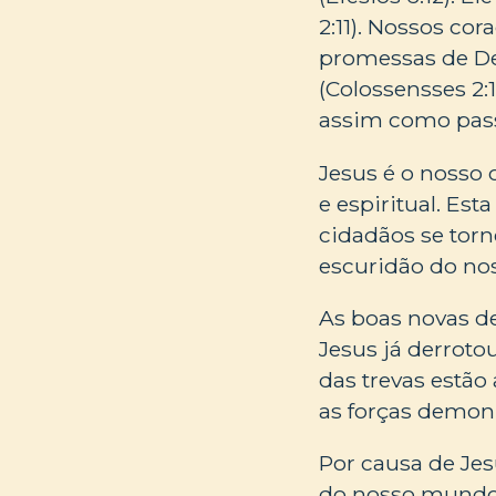
2:11). Nossos co
promessas de Deu
(Colossensses 2:
assim como passo
Jesus é o nosso
e espiritual. Es
cidadãos se torn
escuridão do n
As boas novas de
Jesus já derroto
das trevas estão
as forças demon
Por causa de Je
do nosso mundo —