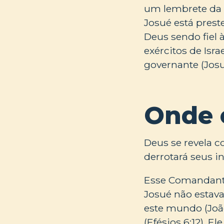
um lembrete da 
Josué está prest
Deus sendo fiel
exércitos de Isra
governante (Josu
Onde 
Deus se revela c
derrotará seus i
Esse Comandante 
Josué não estava
este mundo (João
(Efésios 6:12). 