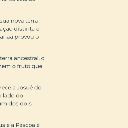
sua nova terra
ação distinta e
Canaã provou o
erra ancestral, o
mem o fruto que
ece a Josué do
o lado do
um dos dois
s e a Páscoa é