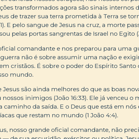
rações transformados agora são sinais internos 
s de trazer sua terra prometida à Terra se tor
11). E pelo sangue de Jesus na cruz, a morte pa
u pelas portas sangrentas de Israel no Egito (J
 oficial comandante e nos preparou para uma g
ta guerra não é sobre assumir uma nação e exigi
em cristãos. É sobre o poder do Espírito Santo 
osso mundo.
 Jesus são ainda melhores do que as boas nov
u nossos inimigos (João 16:33). Ele já venceu o
 a caminho da saída. E o Deus que está em nós
íacas que restam no mundo (1 João 4:4).
sus, nosso grande oficial comandante, não pre
 de sua escuridão, exércitos ou política. Jesu