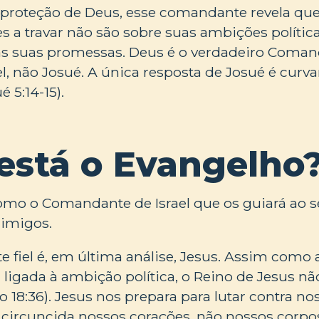
proteção de Deus, esse comandante revela que
es a travar não são sobre suas ambições política
 às suas promessas. Deus é o verdadeiro Coma
el, não Josué. A única resposta de Josué é curv
é 5:14-15).
está o Evangelho
omo o Comandante de Israel que os guiará ao s
nimigos.
fiel é, em última análise, Jesus. Assim como 
 ligada à ambição política, o Reino de Jesus não
 18:36). Jesus nos prepara para lutar contra n
Ele circuncida nossos corações, não nossos corp