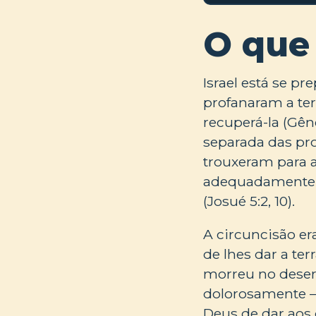
O que
Israel está se p
profanaram a terr
recuperá-la (Gên
separada das pr
trouxeram para a 
adequadamente. 
(Josué 5:2, 10).
A circuncisão e
de lhes dar a te
morreu no desert
dolorosamente —
Deus de dar aos 