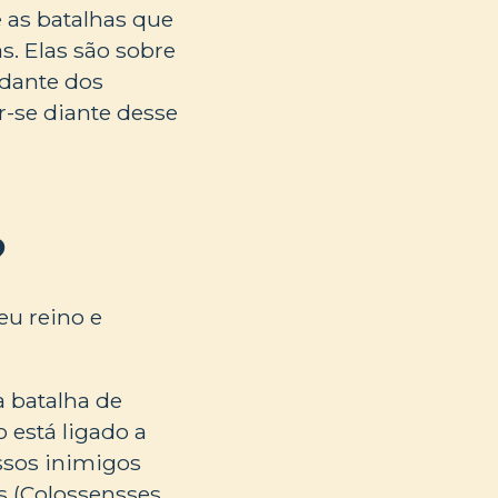
 as batalhas que
s. Elas são sobre
ndante dos
ar-se diante desse
?
eu reino e
a batalha de
 está ligado a
ossos inimigos
os (Colossensses