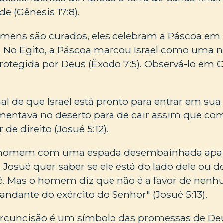
e (Gênesis 17:8).
mens são curados, eles celebram a Páscoa em 
0). No Egito, a Páscoa marcou Israel como uma n
rotegida por Deus (Êxodo 7:5). Observá-lo em 
l de que Israel está pronto para entrar em sua t
mentava no deserto para de cair assim que co
 de direito (Josué 5:12).
 homem com uma espada desembainhada apar
. Josué quer saber se ele está do lado dele ou d
é. Mas o homem diz que não é a favor de nenh
ndante do exército do Senhor" (Josué 5:13).
rcuncisão é um símbolo das promessas de Deu