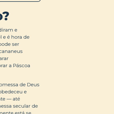
o?
adiram e
l e é hora de
pode ser
 cananeus
arar
rar a Páscoa
promessa de Deus
sobedeceu e
nte — até
essa secular de
mente está se