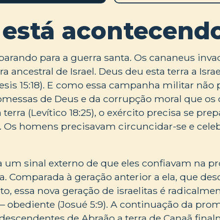
 está acontecend
reparando para a guerra santa. Os cananeus inv
a ancestral de Israel. Deus deu esta terra a Israe
esis 15:18). E como essa campanha militar não 
omessas de Deus e da corrupção moral que os
terra (Levítico 18:25), o exército precisa se prep
Os homens precisavam circuncidar-se e celeb
ra um sinal externo de que eles confiavam na 
rra. Comparada à geração anterior a ela, que de
o, essa nova geração de israelitas é radicalme
 obediente (Josué 5:9). A continuação da prom
descendentes de Abraão a terra de Canaã final