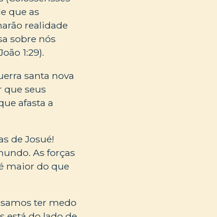
de que as
narão realidade
ssa sobre nós
oão 1:29).
uerra santa nova
r que seus
que afasta a
as de Josué!
 mundo. As forças
 é maior do que
cisamos ter medo
s está do lado de