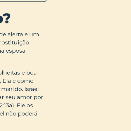
o?
de alerta e um
prostituição
sua esposa
olheitas e boa
. Ela é como
marido. Israel
ar seu amor por
:13a). Ele os
ael não poderá