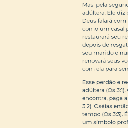
Mas, pela segund
adúltera. Ele diz
Deus falará com
como um casal p
restaurará seu r
depois de resgat
seu marido e nun
renovará seus vo
com ela para sem
Esse perdão e re
adúltera (Os 3:1
encontra, paga a
3:2). Oséias ent
tempo (Os 3:3). 
um símbolo profé