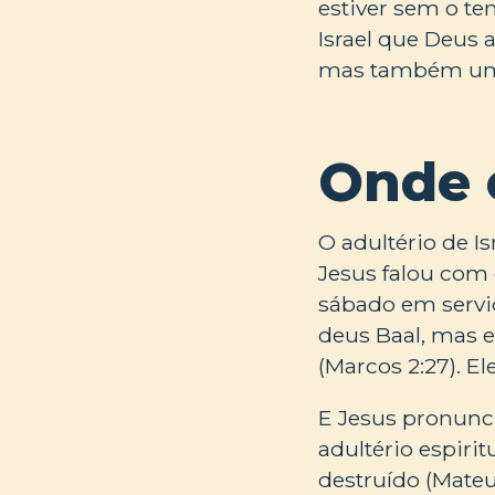
estiver sem o t
Israel que Deus 
mas também um 
Onde 
O adultério de Is
Jesus falou com 
sábado em serviç
deus Baal, mas 
(Marcos 2:27). E
E Jesus pronunc
adultério espiri
destruído (Mate