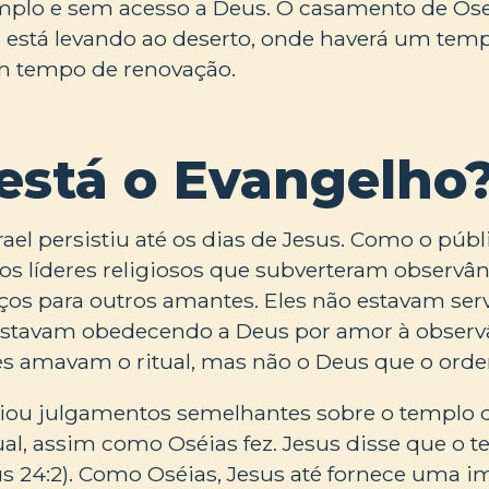
emplo e sem acesso a Deus. O casamento de Ose
a está levando ao deserto, onde haverá um temp
tempo de renovação.
está o Evangelho
rael persistiu até os dias de Jesus. Como o públ
os líderes religiosos que subverteram observâ
os para outros amantes. Eles não estavam serv
estavam obedecendo a Deus por amor à observ
les amavam o ritual, mas não o Deus que o ord
iou julgamentos semelhantes sobre o templo de
tual, assim como Oséias fez. Jesus disse que o t
us 24:2). Como Oséias, Jesus até fornece uma 