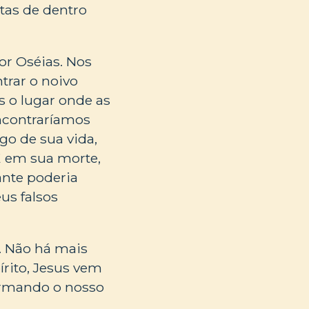
tas de dentro
r Oséias. Nos
trar o noivo
s o lugar onde as
encontraríamos
go de sua vida,
E em sua morte,
ante poderia
eus falsos
. Não há mais
írito, Jesus vem
formando o nosso