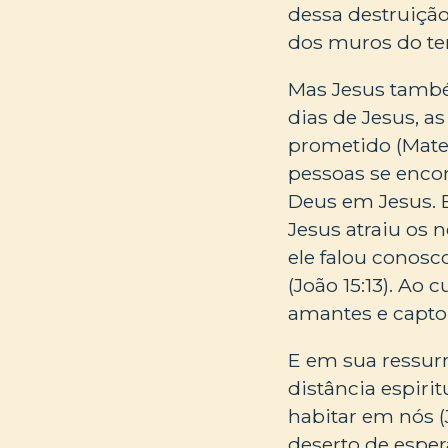
dessa destruiçã
dos muros do tem
Mas Jesus també
dias de Jesus, a
prometido (Mateu
pessoas se encon
Deus em Jesus. E
Jesus atraiu os 
ele falou conos
(João 15:13). Ao 
amantes e captor
E em sua ressur
distância espiri
habitar em nós (
deserto de espe