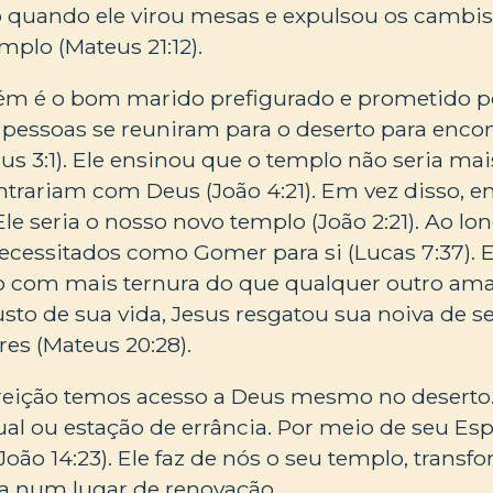
o quando ele virou mesas e expulsou os cambis
plo (Mateus 21:12).
m é o bom marido prefigurado e prometido po
s pessoas se reuniram para o deserto para encon
s 3:1). Ele ensinou que o templo não seria mai
trariam com Deus (João 4:21). Em vez disso, 
le seria o nosso novo templo (João 2:21). Ao lon
necessitados como Gomer para si (Lucas 7:37). 
co com mais ternura do que qualquer outro am
custo de sua vida, Jesus resgatou sua noiva de s
es (Mateus 20:28).
reição temos acesso a Deus mesmo no deserto
tual ou estação de errância. Por meio de seu Esp
João 14:23). Ele faz de nós o seu templo, trans
ra num lugar de renovação.