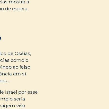
ias mostra a
o de espera,
?
ico de Oséias,
ncias como o
indo ao falso
ância em si
enou.
 Israel por esse
emplo seria
imagem viva