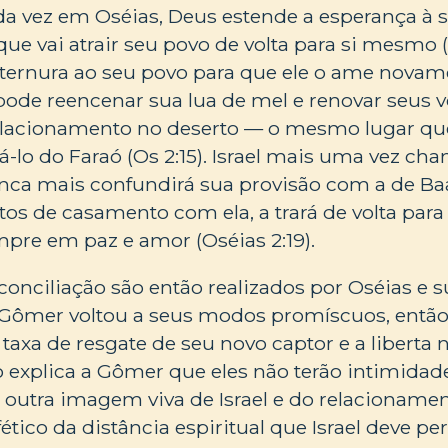
a vez em Oséias, Deus estende a esperança à 
 que vai atrair seu povo de volta para si mesmo (
 ternura ao seu povo para que ele o ame novam
ode reencenar sua lua de mel e renovar seus v
elacionamento no deserto — o mesmo lugar que 
á-lo do Faraó (Os 2:15). Israel mais uma vez ch
ca mais confundirá sua provisão com a de Baal
tos de casamento com ela, a trará de volta para 
pre em paz e amor (Oséias 2:19).
conciliação são então realizados por Oséias e 
). Gômer voltou a seus modos promíscuos, então
 taxa de resgate de seu novo captor e a liberta
ão explica a Gômer que eles não terão intimida
É outra imagem viva de Israel e do relacioname
tico da distância espiritual que Israel deve p