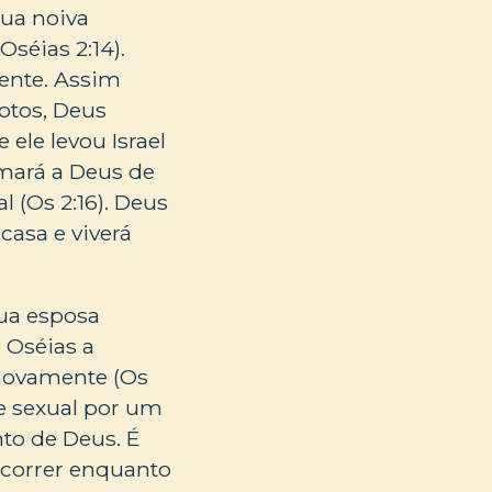
sua noiva
Oséias 2:14).
ente. Assim
otos, Deus
ele levou Israel
amará a Deus de
 (Os 2:16). Deus
casa e viverá
sua esposa
 Oséias a
 novamente (Os
de sexual por um
nto de Deus. É
ercorrer enquanto