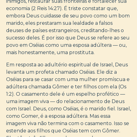
inimigos, restaurar suas fronteiras e fortalecer sua
economia (2 Reis 14:27). É triste constatar que,
embora Deus cuidasse de seu povo como um bom
marido, eles prestaram sua lealdade a falsos
deuses de países estrangeiros, creditando-lhes o
sucesso deles. É por isso que Deus se refere ao seu
povo em Oséias como uma esposa adúltera — ou,
mais honestamente, uma prostituta.
Em resposta ao adultério espiritual de Israel, Deus
levanta um profeta chamado Oséias. Ele diz a
Oséias para se casar com uma mulher promíscua e
adúltera chamada Gômer e ter filhos com ela (Os
1:2). O casamento dele é um espelho profético —
uma imagem viva — do relacionamento de Deus
com Israel. Deus, como Oséias, é o marido fiel. Israel,
como Gomer, é a esposa adúltera. Mas essa
imagem viva não termina com o casamento. Isso se
estende aos filhos que Oséias tem com Gômer.