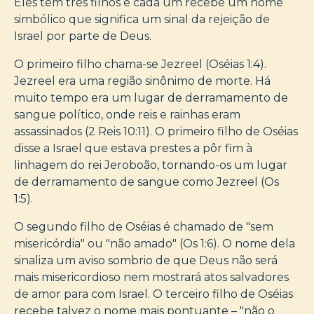
Eles têm três filhos e cada um recebe um nome
simbólico que significa um sinal da rejeição de
Israel por parte de Deus.
O primeiro filho chama-se Jezreel (Oséias 1:4).
Jezreel era uma região sinônimo de morte. Há
muito tempo era um lugar de derramamento de
sangue político, onde reis e rainhas eram
assassinados (2 Reis 10:11). O primeiro filho de Oséias
disse a Israel que estava prestes a pôr fim à
linhagem do rei Jeroboão, tornando-os um lugar
de derramamento de sangue como Jezreel (Os
1:5).
O segundo filho de Oséias é chamado de "sem
misericórdia" ou "não amado" (Os 1:6). O nome dela
sinaliza um aviso sombrio de que Deus não será
mais misericordioso nem mostrará atos salvadores
de amor para com Israel. O terceiro filho de Oséias
recebe talvez o nome mais pontuante – "não o