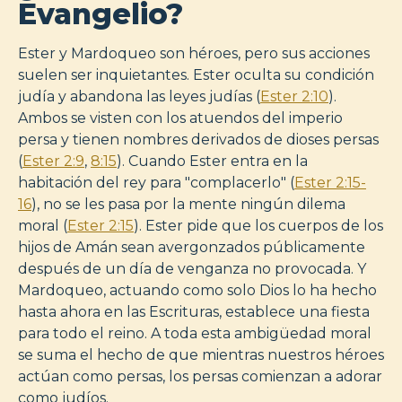
Evangelio?
Ester y Mardoqueo son héroes, pero sus acciones
suelen ser inquietantes. Ester oculta su condición
judía y abandona las leyes judías (
Ester 2:10
).
Ambos se visten con los atuendos del imperio
persa y tienen nombres derivados de dioses persas
(
Ester 2:9
,
8:15
). Cuando Ester entra en la
habitación del rey para "complacerlo" (
Ester 2:15-
16
), no se les pasa por la mente ningún dilema
moral (
Ester 2:15
). Ester pide que los cuerpos de los
hijos de Amán sean avergonzados públicamente
después de un día de venganza no provocada. Y
Mardoqueo, actuando como solo Dios lo ha hecho
hasta ahora en las Escrituras, establece una fiesta
para todo el reino. A toda esta ambigüedad moral
se suma el hecho de que mientras nuestros héroes
actúan como persas, los persas comienzan a adorar
como judíos.