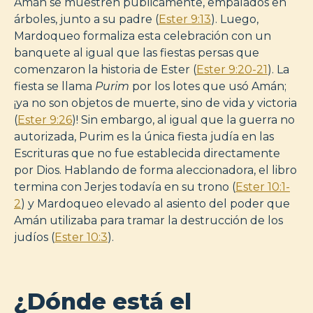
Amán se muestren públicamente, empalados en
árboles, junto a su padre (
Ester 9:13
). Luego,
Mardoqueo formaliza esta celebración con un
banquete al igual que las fiestas persas que
comenzaron la historia de Ester (
Ester 9:20-21
). La
fiesta se llama
Purim
por los lotes que usó Amán;
¡ya no son objetos de muerte, sino de vida y victoria
(
Ester 9:26
)! Sin embargo, al igual que la guerra no
autorizada, Purim es la única fiesta judía en las
Escrituras que no fue establecida directamente
por Dios. Hablando de forma aleccionadora, el libro
termina con Jerjes todavía en su trono (
Ester 10:1-
2
) y Mardoqueo elevado al asiento del poder que
Amán utilizaba para tramar la destrucción de los
judíos (
Ester 10:3
).
¿Dónde está el