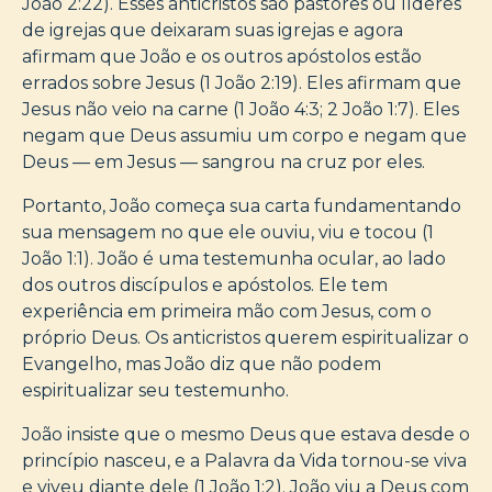
João 2:22). Esses anticristos são pastores ou líderes
de igrejas que deixaram suas igrejas e agora
afirmam que João e os outros apóstolos estão
errados sobre Jesus (1 João 2:19). Eles afirmam que
Jesus não veio na carne (1 João 4:3; 2 João 1:7). Eles
negam que Deus assumiu um corpo e negam que
Deus — em Jesus — sangrou na cruz por eles.
Portanto, João começa sua carta fundamentando
sua mensagem no que ele ouviu, viu e tocou (1
João 1:1). João é uma testemunha ocular, ao lado
dos outros discípulos e apóstolos. Ele tem
experiência em primeira mão com Jesus, com o
próprio Deus. Os anticristos querem espiritualizar o
Evangelho, mas João diz que não podem
espiritualizar seu testemunho.
João insiste que o mesmo Deus que estava desde o
princípio nasceu, e a Palavra da Vida tornou-se viva
e viveu diante dele (1 João 1:2). João viu a Deus com