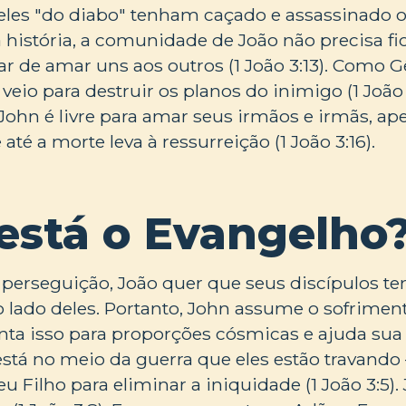
es "do diabo" tenham caçado e assassinado os
a história, a comunidade de João não precisa fi
r de amar uns aos outros (1 João 3:13). Como G
veio para destruir os planos do inimigo (1 João
e John é livre para amar seus irmãos e irmãs, ap
té a morte leva à ressurreição (1 João 3:16).
está o Evangelho
 perseguição, João quer que seus discípulos t
 lado deles. Portanto, John assume o sofriment
nta isso para proporções cósmicas e ajuda su
está no meio da guerra que eles estão travando
u Filho para eliminar a iniquidade (1 João 3:5).