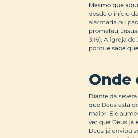
Mesmo que aquel
desde o início d
alarmada ou para
prometeu, Jesus 
3:16). A igreja d
porque sabe que a
Onde 
Diante da severa
que Deus está do
maior. Ele aume
ver que Deus já 
Deus já enviou se