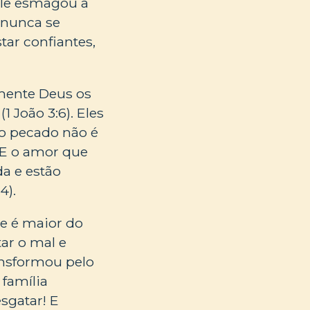
 ele esmagou a
 nunca se
tar confiantes,
mente Deus os
 João 3:6). Eles
o pecado não é
. E o amor que
a e estão
4).
ue é maior do
tar o mal e
ansformou pelo
 família
sgatar! E