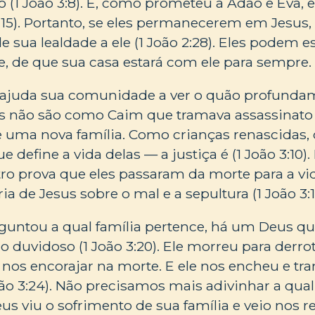
o (1 João 3:8). E, como prometeu a Adão e Eva,
:15). Portanto, se eles permanecerem em Jesus,
 sua lealdade a ele (1 João 2:28). Eles podem es
 de que sua casa estará com ele para sempre.
ajuda sua comunidade a ver o quão profunda
s não são como Caim que tramava assassinato (1
uma nova família. Como crianças renascidas, 
 define a vida delas — a justiça é (1 João 3:10)
o prova que eles passaram da morte para a vid
ria de Jesus sobre o mal e a sepultura (1 João 3:1
rguntou a qual família pertence, há um Deus q
o duvidoso (1 João 3:20). Ele morreu para derro
 nos encorajar na morte. E ele nos encheu e tr
oão 3:24). Não precisamos mais adivinhar a qual
s viu o sofrimento de sua família e veio nos re