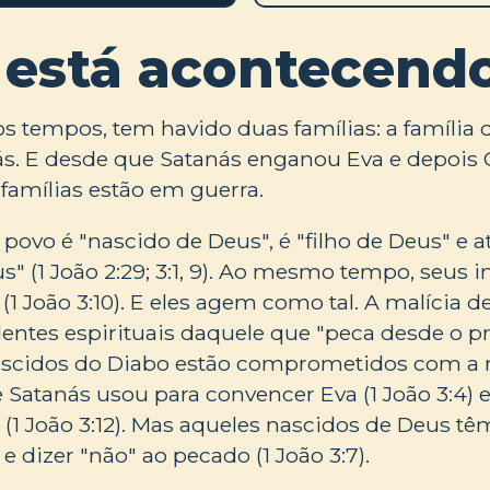
 está acontecend
os tempos, tem havido duas famílias: a família 
nás. E desde que Satanás enganou Eva e depoi
 famílias estão em guerra.
 povo é "nascido de Deus", é "filho de Deus" e
" (1 João 2:29; 3:1, 9). Ao mesmo tempo, seus 
 (1 João 3:10). E eles agem como tal. A malícia 
entes espirituais daquele que "peca desde o pri
nascidos do Diabo estão comprometidos com 
e Satanás usou para convencer Eva (1 João 3:4) 
(1 João 3:12). Mas aqueles nascidos de Deus tê
a e dizer "não" ao pecado (1 João 3:7).