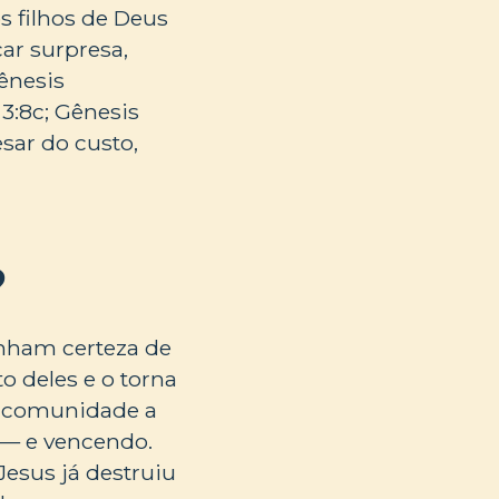
 filhos de Deus
car surpresa,
ênesis
 3:8c; Gênesis
esar do custo,
?
enham certeza de
o deles e o torna
a comunidade a
 — e vencendo.
 Jesus já destruiu