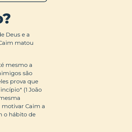
o?
de Deus e a
s Caim matou
 até mesmo a
inimigos são
deles prova que
ncípio" (1 João
a mesma
e motivar Caim a
m o hábito de