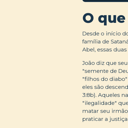
O que
Desde o início d
família de Sata
Abel, essas duas
João diz que seu
"semente de Deus
"filhos do diabo"
eles são descend
3:8b). Aqueles 
"ilegalidade" qu
matar seu irmão 
praticar a justiç