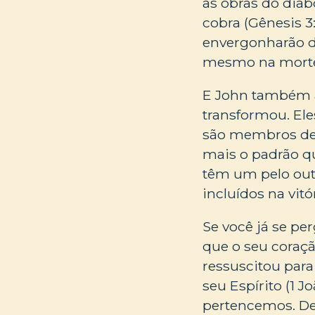
as obras do diab
cobra (Gênesis 3
envergonharão de
mesmo na morte,
E John também 
transformou. Ele
são membros de 
mais o padrão que
têm um pelo outr
incluídos na vitó
Se você já se pe
que o seu coraçã
ressuscitou para
seu Espírito (1 J
pertencemos. Deu