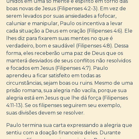
unidos em uma só mente e espírito em torno das
boas novas de Jesus (Filipenses 4:2-3). Em vez de
serem levados por suas ansiedades a fofocar,
caluniar e manipular, Paulo os incentiva a levar
cada situação a Deus em oração (Filipenses 4:6). Ele
lhes diz para fixarem suas mentes no que é
verdadeiro, bom e saudável (Filipenses 4:8). Dessa
forma, eles receberão uma paz de Deus que os
manterá desviados de seus conflitos não resolvidos
e focados em Jesus (Filipenses 4:7). Paulo
aprendeu a ficar satisfeito em todas as
circunstâncias, sejam boas ou ruins. Mesmo de uma
prisão romana, sua alegria não vacila, porque sua
alegria está em Jesus que lhe dá força (Filipenses
4:11-13). Se os filipenses seguirem seu exemplo,
suas divisões devem se resolver.
Paulo termina sua carta expressando a alegria que
sentiu com a doação financeira deles. Durante