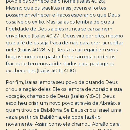
povo e os conhece pelo nome (Isaías 40:26).
Mesmo que os israelitas mais jovens e fortes
possam envelhecer e fracos esperando que Deus
os salve do exílio. Mas Isaías os lembra de que a
fidelidade de Deus a eles nunca se cansa nem
envelhece (Isaías 40:27). Deus virá por eles, mesmo
que a fé deles seja fraca demais para crer, acreditar
nele (Isaías 40:28-31). Deus os carregará em seus
braços como um pastor forte carrega cordeiros
fracos de terrenos acidentados para pastagens
exuberantes (Isaías 40:11; 41:10).
Por fim, Isaías lembra seu povo de quando Deus
criou a nação deles. Ele os lembra de Abraão e sua
vocação, chamado de Deus (Isaías 41:8-9). Deus
escolheu criar um novo povo através de Abraão, a
quem tirou da Babilônia. Se Deus criou Israel uma
vez a partir da Babilônia, ele pode fazê-lo
novamente. Assim como ele chamou Abraão para