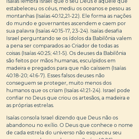
Isaías lembra Israel que o seu Deus é aquele que
estabeleceu os céus, mediu os oceanos e pesou as
montanhas (Isaías 40:12,21-22). Ele forma as nações
do mundo e governantes ascendem e caem por
sua palavra (Isaías 40:15-17, 23-24). Isaías desafia
Israel perguntando se os ídolos da Babilônia valem
a pena ser comparados ao Criador de todas as
coisas (Isaías 40:25; 41:1-5). Os deuses da Babilônia
são feitos por mãos humanas, esculpidos em
madeira e pregados para que não caíssem (Isaías
40:18-20; 41:6-7). Esses falsos deuses não
conseguem se proteger, muito menos dos
humanos que os criam (Isaías 41:21-24). Israel pode
confiar no Deus que criou os artesãos, a madeira e
as próprias estrelas.
Isaías consola Israel dizendo que Deus não os
abandonou no exílio. O Deus que conhece o nome
de cada estrela do universo não esqueceu seu