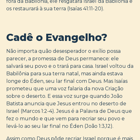
fora da Babilônia, ele resgatará Israel da Babilônia e
os restaurará à sua terra (Isaías 41:11-20).
Cadê o Evangelho?
Não importa quão desesperador o exílio possa
parecer, a promessa de Deus permanece: ele
salvará seu povo e o trará para casa. Israel voltou da
Babilônia para sua terra natal, mas ainda estava
longe do Éden, seu lar final com Deus. Mas Isaías
prometeu que uma voz falaria da nova Criação
sobre o deserto. E essa voz surge quando João
Batista anuncia que Jesus entrou no deserto de
Israel (Marcos 1:2-4). Jesus é a Palavra de Deus que
fez o mundo e que vem para recriar seu povo e
levá-lo ao seu lar final no Éden (João 1:3,12).
Assim como Deus pôde recriar Israel porque é mais