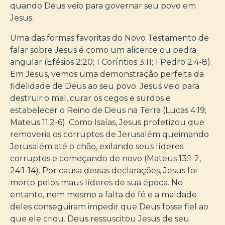
quando Deus veio para governar seu povo em
Jesus.
Uma das formas favoritas do Novo Testamento de
falar sobre Jesus é como um alicerce ou pedra
angular (Efésios 2:20; 1 Coríntios 3:11; 1 Pedro 2:4-8).
Em Jesus, vemos uma demonstração perfeita da
fidelidade de Deus ao seu povo. Jesus veio para
destruir o mal, curar os cegos e surdos e
estabelecer o Reino de Deus na Terra (Lucas 4:19;
Mateus 11:2-6). Como Isaías, Jesus profetizou que
removeria os corruptos de Jerusalém queimando
Jerusalém até o chão, exilando seus líderes
corruptos e começando de novo (Mateus 13:1-2,
24:1-14). Por causa dessas declarações, Jesus foi
morto pelos maus líderes de sua época. No
entanto, nem mesmo a falta de fé e a maldade
deles conseguiram impedir que Deus fosse fiel ao
que ele criou. Deus ressuscitou Jesus de seu