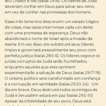
seu Criador e Rei (Isaías 29:16). Os líderes de Judá
deveriam confiar em Deus para salvar seu reino,
em vez de confiar nas promessas dos homens.
Esses três lamentos descrevem um estado trágico
de coisas, mas Isaías interrompe cada um deles
com uma promessa de esperança. Deus não
abandonará o norte de Israel após a invasão da
Assíria. Em vez disso, ele substituirá seus líderes
ímpios e governará pessoalmente seu povo com
perfeita justiça (Isaías 28:5-6). Os líderes cegos e os
juízes corruptos de Judá serão humilhados,
enquanto aqueles que eles oprimem
experimentarão a salvação de Deus (Isaías 29:17-19).
O cinismo político será transformado em confiança
e a corrupção em santidade (Isaías 29:20-24). Um
dia em breve, Deus destruirá todos os inimigos de
Judá e Jerusalém estará em paz (Isaías 29:5-10).
Apesar da infidelidade de seu povo, Deus está