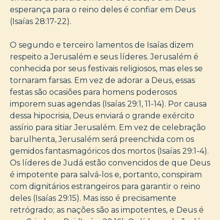
esperança para o reino deles é confiar em Deus
(Isaías 28:17-22).
O segundo e terceiro lamentos de Isaías dizem
respeito a Jerusalém e seus líderes. Jerusalém é
conhecida por seus festivais religiosos, mas eles se
tornaram farsas. Em vez de adorar a Deus, essas
festas são ocasiões para homens poderosos
imporem suas agendas (Isaías 29:1, 11-14). Por causa
dessa hipocrisia, Deus enviará o grande exército
assírio para sitiar Jerusalém. Em vez de celebração
barulhenta, Jerusalém será preenchida com os
gemidos fantasmagóricos dos mortos (Isaías 29:1-4).
Os líderes de Judá estão convencidos de que Deus
é impotente para salvá-los e, portanto, conspiram
com dignitários estrangeiros para garantir o reino
deles (Isaías 29:15). Mas isso é precisamente
retrógrado; as nações são as impotentes, e Deus é