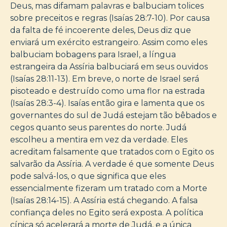
Deus, mas difamam palavras e balbuciam tolices
sobre preceitos e regras (Isaías 28:7-10). Por causa
da falta de fé incoerente deles, Deus diz que
enviará um exército estrangeiro. Assim como eles
balbuciam bobagens para Israel, a língua
estrangeira da Assíria balbuciará em seus ouvidos
(Isaías 28:11-13). Em breve, o norte de Israel será
pisoteado e destruído como uma flor na estrada
(Isaías 28:3-4). Isaías então gira e lamenta que os
governantes do sul de Judá estejam tão bêbados e
cegos quanto seus parentes do norte. Judá
escolheu a mentira em vez da verdade. Eles
acreditam falsamente que tratados com o Egito os
salvarão da Assíria. A verdade é que somente Deus
pode salvá-los, o que significa que eles
essencialmente fizeram um tratado com a Morte
(Isaías 28:14-15). A Assíria está chegando. A falsa
confiança deles no Egito será exposta. A política
cínica só acelerará a morte de Judá, e a única