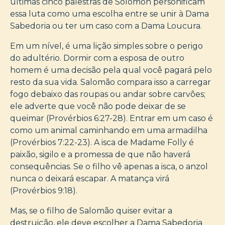
últimas cinco palestras de Solomon personificam
essa luta como uma escolha entre se unir à Dama
Sabedoria ou ter um caso com a Dama Loucura.
Em um nível, é uma lição simples sobre o perigo
do adultério. Dormir com a esposa de outro
homem é uma decisão pela qual você pagará pelo
resto da sua vida. Salomão compara isso a carregar
fogo debaixo das roupas ou andar sobre carvões;
ele adverte que você não pode deixar de se
queimar (Provérbios 6:27-28). Entrar em um caso é
como um animal caminhando em uma armadilha
(Provérbios 7:22-23). A isca de Madame Folly é
paixão, sigilo e a promessa de que não haverá
consequências. Se o filho vê apenas a isca, o anzol
nunca o deixará escapar. A matança virá
(Provérbios 9:18).
Mas, se o filho de Salomão quiser evitar a
destruição, ele deve escolher a Dama Sabedoria