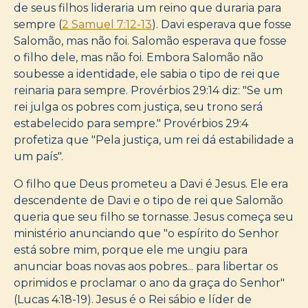
de seus filhos lideraria um reino que duraria para
sempre (
2 Samuel 7:12-13
). Davi esperava que fosse
Salomão, mas não foi. Salomão esperava que fosse
o filho dele, mas não foi. Embora Salomão não
soubesse a identidade, ele sabia o tipo de rei que
reinaria para sempre. Provérbios 29:14 diz: "Se um
rei julga os pobres com justiça, seu trono será
estabelecido para sempre." Provérbios 29:4
profetiza que "Pela justiça, um rei dá estabilidade a
um país".
O filho que Deus prometeu a Davi é Jesus. Ele era
descendente de Davi e o tipo de rei que Salomão
queria que seu filho se tornasse. Jesus começa seu
ministério anunciando que "o espírito do Senhor
está sobre mim, porque ele me ungiu para
anunciar boas novas aos pobres... para libertar os
oprimidos e proclamar o ano da graça do Senhor"
(Lucas 4:18-19). Jesus é o Rei sábio e líder de