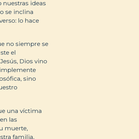
o nuestras ideas
o se inclina
verso: lo hace
que no siempre se
ste el
Jesús, Dios vino
 simplemente
osófica, sino
uestro
ue una víctima
en las
su muerte,
tra familia,