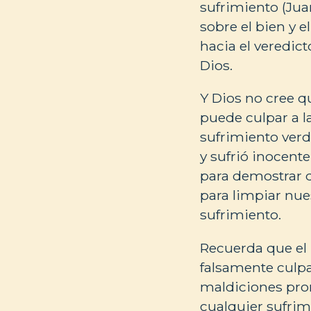
sufrimiento (Juan
sobre el bien y e
hacia el veredict
Dios.
Y Dios no cree q
puede culpar a la
sufrimiento verd
y sufrió inocent
para demostrar q
para limpiar nu
sufrimiento.
Recuerda que el 
falsamente culpad
maldiciones pron
cualquier sufrim