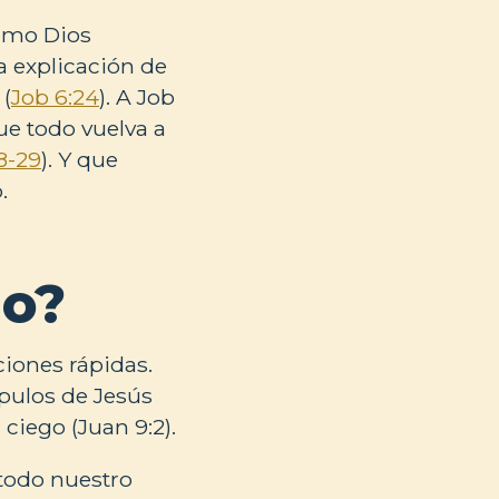
cómo Dios
a explicación de
 (
Job 6:24
). A Job
ue todo vuelva a
8-29
). Y que
.
io?
ciones rápidas.
ípulos de Jesús
ciego (Juan 9:2).
todo nuestro