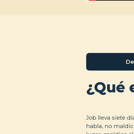
De
¿Qué 
Job lleva siete 
habla, no maldic