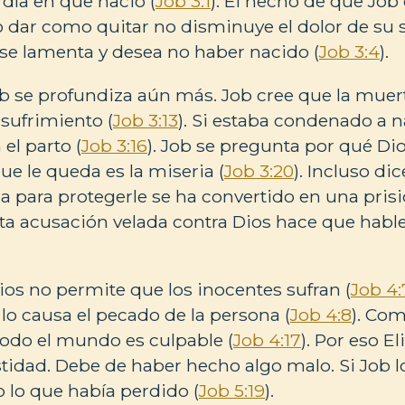
 día en que nació (
Job 3:1
). El hecho de que Jo
 dar como quitar no disminuye el dolor de su s
b se lamenta y desea no haber nacido (
Job 3:4
).
b se profundiza aún más. Job cree que la muert
l sufrimiento (
Job 3:13
). Si estaba condenado a n
el parto (
Job 3:16
). Job se pregunta por qué Di
que le queda es la miseria (
Job 3:20
). Incluso di
ba para protegerle se ha convertido en una pris
sta acusación velada contra Dios hace que hable
Dios no permite que los inocentes sufran (
Job 4:
 lo causa el pecado de la persona (
Job 4:8
). Co
todo el mundo es culpable (
Job 4:17
). Por eso E
stidad. Debe de haber hecho algo malo. Si Job l
o lo que había perdido (
Job 5:19
).