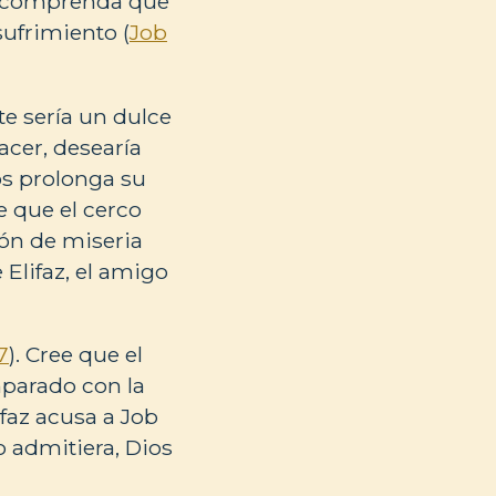
b comprenda que
ufrimiento (
Job
e sería un dulce
acer, desearía
os prolonga su
ce que el cerco
ión de miseria
 Elifaz, el amigo
7
). Cree que el
mparado con la
lifaz acusa a Job
o admitiera, Dios