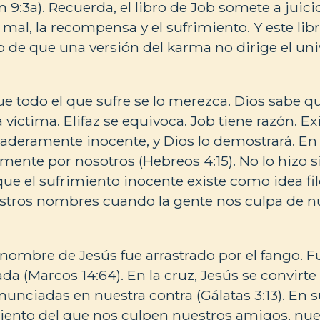
 9:3a). Recuerda, el libro de Job somete a juici
l mal, la recompensa y el sufrimiento. Y este libr
o de que una versión del karma no dirige el uni
ue todo el que sufre se lo merezca. Dios sabe 
 víctima. Elifaz se equivoca. Job tiene razón. Exi
aderamente inocente, y Dios lo demostrará. En 
emente por nosotros (Hebreos 4:15). No lo hizo
ue el sufrimiento inocente existe como idea fil
estros nombres cuando la gente nos culpa de n
nombre de Jesús fue arrastrado por el fango. F
a (Marcos 14:64). En la cruz, Jesús se convirte 
unciadas en nuestra contra (Gálatas 3:13). En 
iento del que nos culpen nuestros amigos, nues