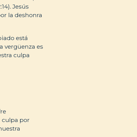
14). Jesús
por la deshonra
piado está
la vergüenza es
stra culpa
fre
 culpa por
nuestra