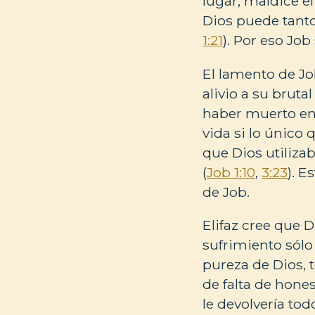
lugar, maldice el
Dios puede tanto
1:21
). Por eso Jo
El lamento de Jo
alivio a su bruta
haber muerto en 
vida si lo único 
que Dios utiliza
(
Job 1:10
,
3:23
). E
de Job.
Elifaz cree que 
sufrimiento sólo
pureza de Dios, 
de falta de hone
le devolvería tod