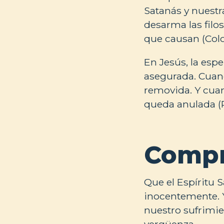
Satanás y nuestr
desarma las filo
que causan (Colo
En Jesús, la esp
asegurada. Cuand
removida. Y cuan
queda anulada (
Compr
Que el Espíritu S
inocentemente. 
nuestro sufrimie
vergüenza.