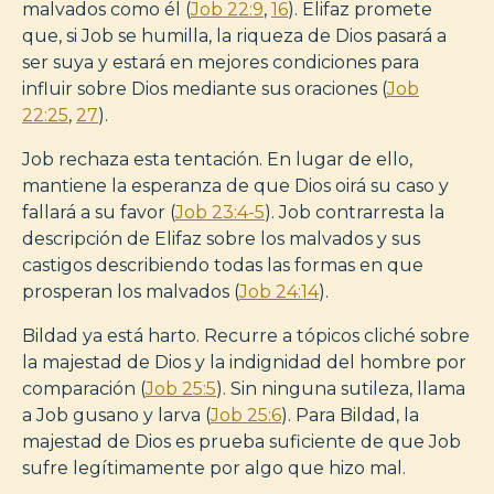
malvados como él (
Job 22:9
,
16
). Elifaz promete
que, si Job se humilla, la riqueza de Dios pasará a
ser suya y estará en mejores condiciones para
influir sobre Dios mediante sus oraciones (
Job
22:25
,
27
).
Job rechaza esta tentación. En lugar de ello,
mantiene la esperanza de que Dios oirá su caso y
fallará a su favor (
Job 23:4-5
). Job contrarresta la
descripción de Elifaz sobre los malvados y sus
castigos describiendo todas las formas en que
prosperan los malvados (
Job 24:14
).
Bildad ya está harto. Recurre a tópicos cliché sobre
la majestad de Dios y la indignidad del hombre por
comparación (
Job 25:5
). Sin ninguna sutileza, llama
a Job gusano y larva (
Job 25:6
). Para Bildad, la
majestad de Dios es prueba suficiente de que Job
sufre legítimamente por algo que hizo mal.