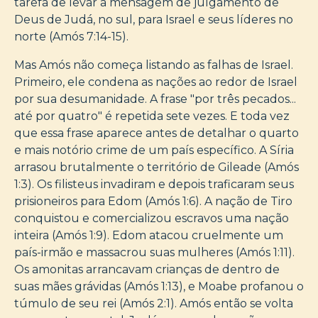
tarefa de levar a mensagem de julgamento de
Deus de Judá, no sul, para Israel e seus líderes no
norte (Amós 7:14-15).
Mas Amós não começa listando as falhas de Israel.
Primeiro, ele condena as nações ao redor de Israel
por sua desumanidade. A frase "por três pecados...
até por quatro" é repetida sete vezes. E toda vez
que essa frase aparece antes de detalhar o quarto
e mais notório crime de um país específico. A Síria
arrasou brutalmente o território de Gileade (Amós
1:3). Os filisteus invadiram e depois traficaram seus
prisioneiros para Edom (Amós 1:6). A nação de Tiro
conquistou e comercializou escravos uma nação
inteira (Amós 1:9). Edom atacou cruelmente um
país-irmão e massacrou suas mulheres (Amós 1:11).
Os amonitas arrancavam crianças de dentro de
suas mães grávidas (Amós 1:13), e Moabe profanou o
túmulo de seu rei (Amós 2:1). Amós então se volta