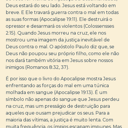
Deus estará do seu lado. Jesus está voltando em
breve. E Ele travará guerra contra o mal em todas
as suas formas (Apocalipse 19:11). Ele destruirá o
opressor e desarmará os violentos (Colossensses
2:15). Quando Jesus morreu na cruz, ele nos
mostrou uma imagem da justiça inevitável de
Deus contra o mal. O apóstolo Paulo diz que, se
Deus não poupou seu próprio filho, como ele não
nos dará também vitória em Jesus sobre nossos
inimigos (Romanos 8:32, 37).
É por isso que o livro do Apocalipse mostra Jesus
enfrentando as forças do mal em uma túnica
molhada em sangue (Apocalipse 19:13). É um
símbolo não apenas do sangue que Jesus perdeu
na cruz, mas um presságio de destruição para
aqueles que ousam prejudicar os seus. Para a
maioria das vítimas, a justiça é muito lenta. Com
muita frequência, os ímpios escapam impunes. Mas