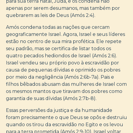
para sua terra natal, Judá, e os condena não
apenas por serem desumanos, mas também por
quebrarem as leis de Deus (Amós 2:4).
Amós condena todas as nações que cercam
geograficamente Israel. Agora, Israel e seus líderes
estão no centro de sua mira profética. Ele repete
seu padrão, mas se certifica de listar todos os
quatro pecados hediondos de Israel (Amós 2:6).
Israel vendeu seu próprio povo à escravidão por
causa de pequenas dívidas e oprimido os pobres
por meio da negligência (Amós 2:6b-7a). Pais e
filhos bêbados abusam das mulheres de Israel com
os mesmos mantos que tiravam dos pobres como
garantia de suas dívidas (Amós 2:7b-8).
Essas perversões da justiça e da humanidade
foram precisamente o que Deus se opôs e destruiu
quando os tirou da escravidão no Egito e os levou
para a terra prometida (Amós 2:9-10). Israel voltar