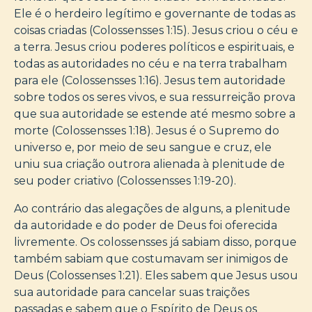
Ele é o herdeiro legítimo e governante de todas as
coisas criadas (Colossensses 1:15). Jesus criou o céu e
a terra. Jesus criou poderes políticos e espirituais, e
todas as autoridades no céu e na terra trabalham
para ele (Colossensses 1:16). Jesus tem autoridade
sobre todos os seres vivos, e sua ressurreição prova
que sua autoridade se estende até mesmo sobre a
morte (Colossensses 1:18). Jesus é o Supremo do
universo e, por meio de seu sangue e cruz, ele
uniu sua criação outrora alienada à plenitude de
seu poder criativo (Colossensses 1:19-20).
Ao contrário das alegações de alguns, a plenitude
da autoridade e do poder de Deus foi oferecida
livremente. Os colossensses já sabiam disso, porque
também sabiam que costumavam ser inimigos de
Deus (Colossenses 1:21). Eles sabem que Jesus usou
sua autoridade para cancelar suas traições
passadas e sabem que o Espírito de Deus os