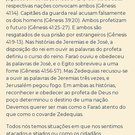
respectivas nações convocam ambos (Gênesis
41:14). Capitães da guarda real acusam falsamente
os dois homens (Gênesis 39:20). Ambos profetizam
o futuro (Gênesis 41:25-27). E ambos são
resgatados de sua prisão por estrangeiros (Gênesis
41:9-13). Nas histórias de Jeremias e de José, a
disposição do rei em ouvir as palavras do profeta
definiu o curso do reino. Faraó ouviu e obedeceu
às palavras de José, e o Egito sobreviveu a uma
fome (Gênesis 41:56-57). Mas Zedequias recusou-se
a ouvir as palavras de Jeremias três vezes, e
Jerusalém pegou fogo. Em ambas as histórias,
reconhecer e obedecer ao profeta de Deus no
poço determinou o destino de uma nação.
Devemos querer ser mais como o Faraó atento do
que como o covarde Zedequias.
Todos nós temos situações em que nos sentimos
atacados e sitiados ou como os cidadãos