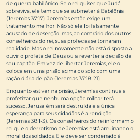
de guerra babilônico. Se o rei quiser que Judá
sobreviva, ele tem que se submeter à Babilônia
(Jeremias 37:17). Jeremías então exige um
tratamento melhor. Não só ele foi falsamente
acusado de deserção, mas, ao contrário dos outros
conselheiros do rei, suas profecias se tornaram
realidade. Mas o rei novamente não está disposto a
ouvir o profeta de Deus ou a reverter a decisão de
seu capitão. Em vez de libertar Jeremias, ele o
coloca em uma prisão acima do solo com uma
ração diária de pão (Jeremias 37:18-21).
Enquanto estiver na prisão, Jeremías continua a
profetizar que nenhuma opção militar terá
sucesso, Jerusalém será destruída e a única
esperança para seus cidadãos é a rendição
(Jeremias 38:1-3). Os conselheiros do rei informam o
rei que o derrotismo de Jeremias está arruinando o
moral dos soldados. Ele deve ser condenado à