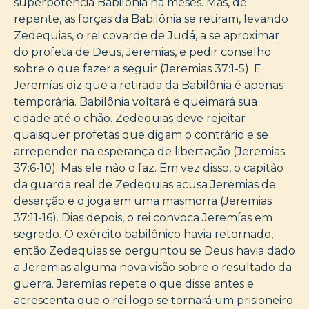
superpotência Babilônia há meses. Mas, de
repente, as forças da Babilônia se retiram, levando
Zedequias, o rei covarde de Judá, a se aproximar
do profeta de Deus, Jeremias, e pedir conselho
sobre o que fazer a seguir (Jeremias 37:1-5). E
Jeremías diz que a retirada da Babilônia é apenas
temporária. Babilônia voltará e queimará sua
cidade até o chão. Zedequias deve rejeitar
quaisquer profetas que digam o contrário e se
arrepender na esperança de libertação (Jeremias
37:6-10). Mas ele não o faz. Em vez disso, o capitão
da guarda real de Zedequias acusa Jeremias de
deserção e o joga em uma masmorra (Jeremias
37:11-16). Dias depois, o rei convoca Jeremías em
segredo. O exército babilônico havia retornado,
então Zedequias se perguntou se Deus havia dado
a Jeremias alguma nova visão sobre o resultado da
guerra. Jeremías repete o que disse antes e
acrescenta que o rei logo se tornará um prisioneiro