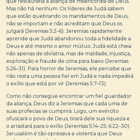
que restauraria a aliança de misericórdia de Deus.
Mas não há nenhum. Os líderes de Judá sabem
que estão quebrando os mandamentos de Deus,
não se importam e não acreditam que Deus os
julgará (Jeremias 5:2–6). Jeremías rapidamente
aprende que Judá abandonou toda a fidelidade a
Deus e até mesmo o amor mútuo. Judá está cheia
não apenas de idolatria, mas de maldade, injustiça,
exploração e fraude de cima para baixo (Jeremias
5:26–31). Para horror de Jeremias, ele percebe que
não resta uma pessoa fiel em Judá e nada impedirá
o exílio que está por vir (Jeremias 5:7–13).
Como não consegue encontrar um fiel guardador
da aliança, Deus diz a Jeremias que cada uma de
suas profecias se cumprirá. Logo, um exército
ofuscará o povo de Deus, tirará dele sua riqueza e
o arrastará para o exílio (Jeremias 5:14–25; 6:22–30).
Jerusalém é tão opressiva e violenta que Deus