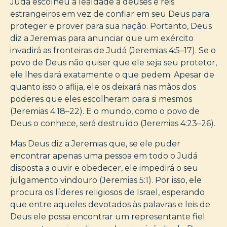
Judá escolheu a lealdade a deuses e reis
estrangeiros em vez de confiar em seu Deus para
proteger e prover para sua nação. Portanto, Deus
diz a Jeremias para anunciar que um exército
invadirá as fronteiras de Judá (Jeremias 4:5–17). Se o
povo de Deus não quiser que ele seja seu protetor,
ele lhes dará exatamente o que pedem. Apesar de
quanto isso o aflija, ele os deixará nas mãos dos
poderes que eles escolheram para si mesmos
(Jeremias 4:18–22). E o mundo, como o povo de
Deus o conhece, será destruído (Jeremias 4:23–26).
Mas Deus diz a Jeremias que, se ele puder
encontrar apenas uma pessoa em todo o Judá
disposta a ouvir e obedecer, ele impedirá o seu
julgamento vindouro (Jeremias 5:1). Por isso, ele
procura os líderes religiosos de Israel, esperando
que entre aqueles devotados às palavras e leis de
Deus ele possa encontrar um representante fiel