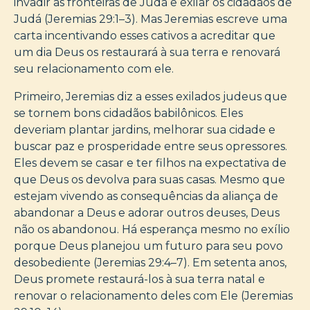
invadir as fronteiras de Judá e exilar os cidadãos de
Judá (Jeremias 29:1–3). Mas Jeremias escreve uma
carta incentivando esses cativos a acreditar que
um dia Deus os restaurará à sua terra e renovará
seu relacionamento com ele.
Primeiro, Jeremias diz a esses exilados judeus que
se tornem bons cidadãos babilônicos. Eles
deveriam plantar jardins, melhorar sua cidade e
buscar paz e prosperidade entre seus opressores.
Eles devem se casar e ter filhos na expectativa de
que Deus os devolva para suas casas. Mesmo que
estejam vivendo as consequências da aliança de
abandonar a Deus e adorar outros deuses, Deus
não os abandonou. Há esperança mesmo no exílio
porque Deus planejou um futuro para seu povo
desobediente (Jeremias 29:4–7). Em setenta anos,
Deus promete restaurá-los à sua terra natal e
renovar o relacionamento deles com Ele (Jeremias