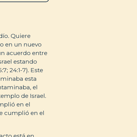
dío. Quiere
do en un nuevo
un acuerdo entre
srael estando
7; 24:1-7). Este
aminaba esta
ntaminaba, el
templo de Israel.
mplió en el
se cumplió en el
acto está en