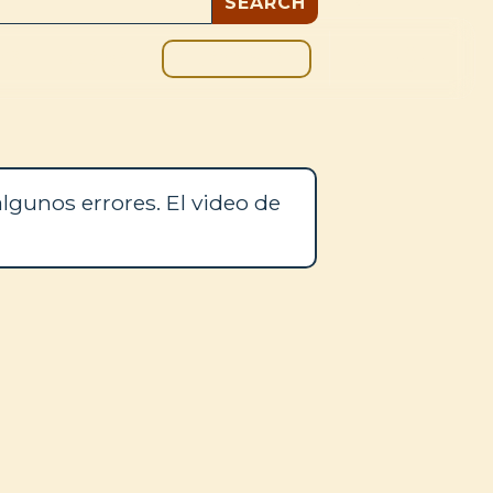
DONAR
OS
BLOG
lgunos errores. El video de