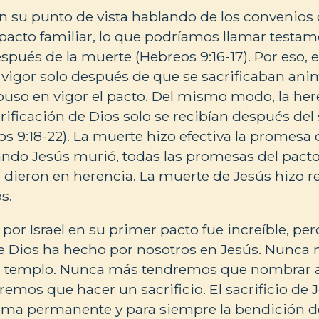
 en su punto de vista hablando de los convenio
 pacto familiar, lo que podríamos llamar testam
espués de la muerte (Hebreos 9:16-17). Por eso, 
 vigor solo después de que se sacrificaban ani
 puso en vigor el pacto. Del mismo modo, la her
rificación de Dios solo se recibían después del 
s 9:18-22). La muerte hizo efectiva la promesa 
ando Jesús murió, todas las promesas del pacto
 dieron en herencia. La muerte de Jesús hizo re
os.
por Israel en su primer pacto fue increíble, per
e Dios ha hecho por nosotros en Jesús. Nunc
n templo. Nunca más tendremos que nombrar a
mos que hacer un sacrificio. El sacrificio de 
rma permanente y para siempre la bendición d