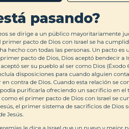
está pasando?
eos se dirige a un público mayoritariamente ju
 primer pacto de Dios con Israel se ha cumpli
ha hecho con todas las personas. Un pacto es 
l primer pacto de Dios, Dios aceptó bendecir a I
el aceptó ser su pueblo al ser como Dios (Éxodo 6:
ncluía disposiciones para cuando alguien cont
ar en contra de Dios. Cuando esta relación se co
día purificarla ofreciendo un sacrificio en el 
 como el primer pacto de Dios con Israel se cu
esús, el primer sistema de sacrificios de Dios 
 de Jesús.
Jeremías le dice a Israel que un nuevo y mejor p