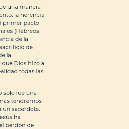
s de una manera
ento, la herencia
el primer pacto
males (Hebreos
encia de la
sacrificio de
de la
 que Dios hizo a
alidad todas las
o solo fue una
a más tendremos
 un sacerdote.
Jesús ha
el perdón de