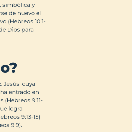
, simbólica y
rse de nuevo el
vo (Hebreos 10:1-
 de Dios para
io?
. Jesús, cuya
 ha entrado en
s (Hebreos 9:11-
que logra
breos 9:13-15).
os 9:9).