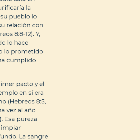
ificaría la
su pueblo lo
su relación con
s 8:8-12). Y,
do lo hace
do lo prometido
 ha cumplido
imer pacto y el
emplo en sí era
no (Hebreos 8:5,
a vez al año
). Esa pureza
limpiar
undo. La sangre