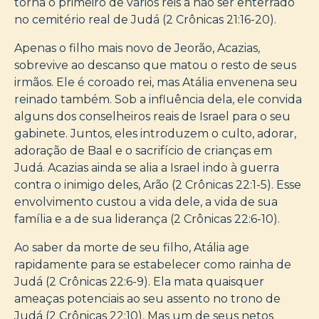
torna o primeiro de vários reis a não ser enterrado
no cemitério real de Judá (2 Crônicas 21:16-20).
Apenas o filho mais novo de Jeorão, Acazias,
sobrevive ao descanso que matou o resto de seus
irmãos. Ele é coroado rei, mas Atália envenena seu
reinado também. Sob a influência dela, ele convida
alguns dos conselheiros reais de Israel para o seu
gabinete. Juntos, eles introduzem o culto, adorar,
adoração de Baal e o sacrifício de crianças em
Judá. Acazias ainda se alia a Israel indo à guerra
contra o inimigo deles, Arão (2 Crônicas 22:1-5). Esse
envolvimento custou a vida dele, a vida de sua
família e a de sua liderança (2 Crônicas 22:6-10).
Ao saber da morte de seu filho, Atália age
rapidamente para se estabelecer como rainha de
Judá (2 Crônicas 22:6-9). Ela mata quaisquer
ameaças potenciais ao seu assento no trono de
Judá (2 Crônicas 22:10). Mas um de seus netos