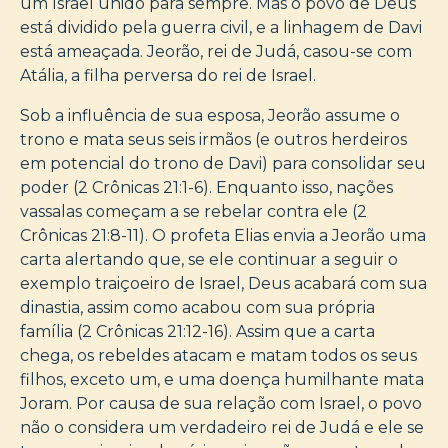
um Israel unido para sempre. Mas o povo de Deus
está dividido pela guerra civil, e a linhagem de Davi
está ameaçada. Jeorão, rei de Judá, casou-se com
Atália, a filha perversa do rei de Israel.
Sob a influência de sua esposa, Jeorão assume o
trono e mata seus seis irmãos (e outros herdeiros
em potencial do trono de Davi) para consolidar seu
poder (2 Crônicas 21:1-6). Enquanto isso, nações
vassalas começam a se rebelar contra ele (2
Crônicas 21:8-11). O profeta Elias envia a Jeorão uma
carta alertando que, se ele continuar a seguir o
exemplo traiçoeiro de Israel, Deus acabará com sua
dinastia, assim como acabou com sua própria
família (2 Crônicas 21:12-16). Assim que a carta
chega, os rebeldes atacam e matam todos os seus
filhos, exceto um, e uma doença humilhante mata
Joram. Por causa de sua relação com Israel, o povo
não o considera um verdadeiro rei de Judá e ele se