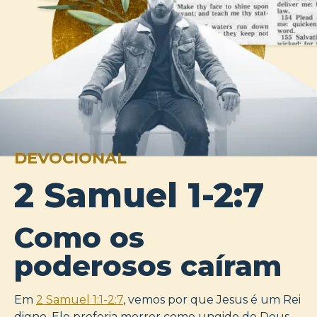
DEVOCIONAL
2 Samuel 1-2:7
Como os
poderosos caíram
Em
2 Samuel 1:1-2:7
, vemos por que Jesus é um Rei
digno. Ele preferia morrer como ungido de Deus