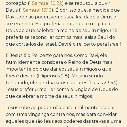
coroação (
1 Samuel 10:22
) e se recusou a ouvir
Deus (
1 Samuel 13:13
). É por isso que, à medida que
Davi sobe ao poder, vemos sua lealdade a Deus e
ao seu reino. Ele preferia chorar pelo ungido de
Deus do que celebrar a morte de seu inimigo. Ele
preferia se reconciliar com os mais leais a Saul do
que cortá-los de Israel. Davi é o rei certo para Israel!
E Jesus é o Rei certo para nós. Como Davi, ele
humildemente considera o Reino de Deus mais
importante do que dar aos seus inimigos o que
lhes é devido (Filipenses 2:8). Mesmo sendo
torturado, ele perdoa seus captores (Lucas 23:34).
Jesus preferiu morrer como o ungido de Deus do
que celebrar a morte de seus inimigos.
Jesus sobe ao poder não para finalmente acabar
com uma vingança contra nós, mas para convidar
aqueles que são leais aos poderes das trevas a uma