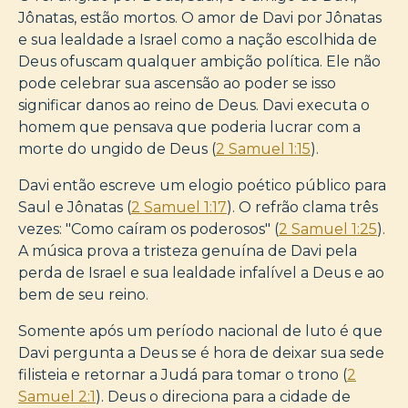
Jônatas, estão mortos. O amor de Davi por Jônatas
e sua lealdade a Israel como a nação escolhida de
Deus ofuscam qualquer ambição política. Ele não
pode celebrar sua ascensão ao poder se isso
significar danos ao reino de Deus. Davi executa o
homem que pensava que poderia lucrar com a
morte do ungido de Deus (
2 Samuel 1:15
).
Davi então escreve um elogio poético público para
Saul e Jônatas (
2 Samuel 1:17
). O refrão clama três
vezes: "Como caíram os poderosos" (
2 Samuel 1:25
).
A música prova a tristeza genuína de Davi pela
perda de Israel e sua lealdade infalível a Deus e ao
bem de seu reino.
Somente após um período nacional de luto é que
Davi pergunta a Deus se é hora de deixar sua sede
filisteia e retornar a Judá para tomar o trono (
2
Samuel 2:1
). Deus o direciona para a cidade de