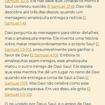
Samuel 30:1
). Ele não sabe que Jônatas foi morto e
Saul cometeu suicídio (
1 Samuel 31:4
). Davi não
descobre até três dias depois, quando um
mensageiro amalequita entrega a notícia (
2
Samuel 1:4
).
Davi pergunta ao mensageiro para obter detalhes,
mas o amalequita mente. Ele inventa uma história
sobre matar misericordiosamente o próprio Saul (
2
Samuel 1:9-10
), presumivelmente para ganhar o
favor de Davi (
2 Samuel 4:10
). Embora os
amalequitas sejam inimigos, esse amalequita
matou o outro inimigo de Davi: Saul. Ele espera
que essa mentira lhe dê um lugar no reino de Davi
quando ele entrega a coroa de Saul a Davi (
2
Samuel 1:10
). Mas Davi não celebra como esse
amalequita esperava. Em vez disso, ele grita (
2
Samuel 1:11-12
).
O rei ungido por Deus, Saul, e o amigo de Davi,