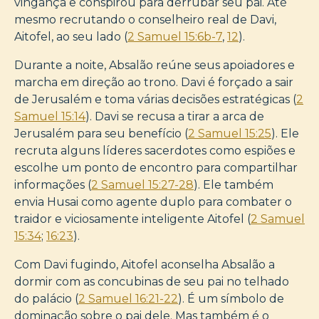
vingança e conspirou para derrubar seu pai. Até
mesmo recrutando o conselheiro real de Davi,
Aitofel, ao seu lado (
2 Samuel 15:6b-7
,
12
).
Durante a noite, Absalão reúne seus apoiadores e
marcha em direção ao trono. Davi é forçado a sair
de Jerusalém e toma várias decisões estratégicas (
2
Samuel 15:14
). Davi se recusa a tirar a arca de
Jerusalém para seu benefício (
2 Samuel 15:25
). Ele
recruta alguns líderes sacerdotes como espiões e
escolhe um ponto de encontro para compartilhar
informações (
2 Samuel 15:27-28
). Ele também
envia Husai como agente duplo para combater o
traidor e viciosamente inteligente Aitofel (
2 Samuel
15:34
;
16:23
).
Com Davi fugindo, Aitofel aconselha Absalão a
dormir com as concubinas de seu pai no telhado
do palácio (
2 Samuel 16:21-22
). É um símbolo de
dominação sobre o pai dele. Mas também é o