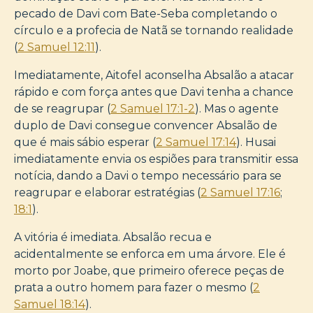
pecado de Davi com Bate-Seba completando o
círculo e a profecia de Natã se tornando realidade
(
2 Samuel 12:11
).
Imediatamente, Aitofel aconselha Absalão a atacar
rápido e com força antes que Davi tenha a chance
de se reagrupar (
2 Samuel 17:1-2
). Mas o agente
duplo de Davi consegue convencer Absalão de
que é mais sábio esperar (
2 Samuel 17:14
). Husai
imediatamente envia os espiões para transmitir essa
notícia, dando a Davi o tempo necessário para se
reagrupar e elaborar estratégias (
2 Samuel 17:16
;
18:1
).
A vitória é imediata. Absalão recua e
acidentalmente se enforca em uma árvore. Ele é
morto por Joabe, que primeiro oferece peças de
prata a outro homem para fazer o mesmo (
2
Samuel 18:14
).