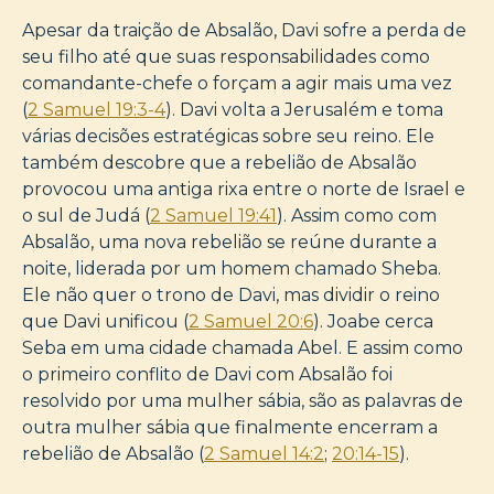
Apesar da traição de Absalão, Davi sofre a perda de
seu filho até que suas responsabilidades como
comandante-chefe o forçam a agir mais uma vez
(
2 Samuel 19:3-4
). Davi volta a Jerusalém e toma
várias decisões estratégicas sobre seu reino. Ele
também descobre que a rebelião de Absalão
provocou uma antiga rixa entre o norte de Israel e
o sul de Judá (
2 Samuel 19:41
). Assim como com
Absalão, uma nova rebelião se reúne durante a
noite, liderada por um homem chamado Sheba.
Ele não quer o trono de Davi, mas dividir o reino
que Davi unificou (
2 Samuel 20:6
). Joabe cerca
Seba em uma cidade chamada Abel. E assim como
o primeiro conflito de Davi com Absalão foi
resolvido por uma mulher sábia, são as palavras de
outra mulher sábia que finalmente encerram a
rebelião de Absalão (
2 Samuel 14:2
;
20:14-15
).