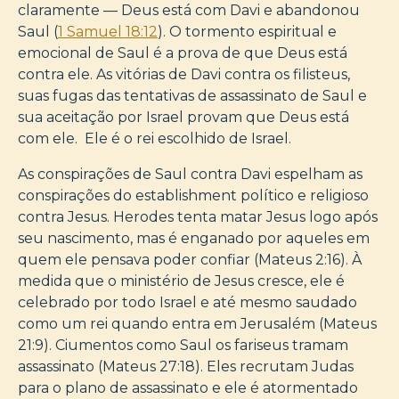
claramente — Deus está com Davi e abandonou
Saul (
1 Samuel 18:12
). O tormento espiritual e
emocional de Saul é a prova de que Deus está
contra ele. As vitórias de Davi contra os filisteus,
suas fugas das tentativas de assassinato de Saul e
sua aceitação por Israel provam que Deus está
com ele. Ele é o rei escolhido de Israel.
As conspirações de Saul contra Davi espelham as
conspirações do establishment político e religioso
contra Jesus. Herodes tenta matar Jesus logo após
seu nascimento, mas é enganado por aqueles em
quem ele pensava poder confiar (Mateus 2:16). À
medida que o ministério de Jesus cresce, ele é
celebrado por todo Israel e até mesmo saudado
como um rei quando entra em Jerusalém (Mateus
21:9). Ciumentos como Saul os fariseus tramam
assassinato (Mateus 27:18). Eles recrutam Judas
para o plano de assassinato e ele é atormentado