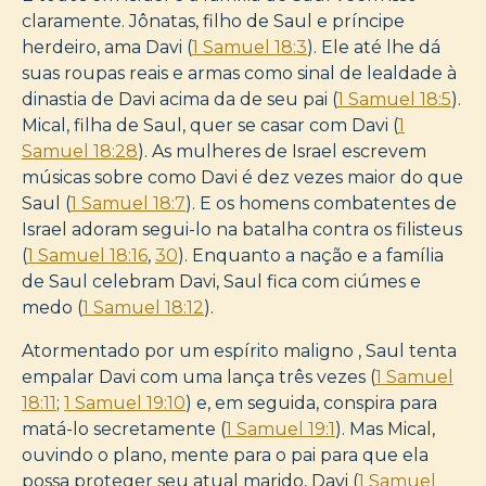
claramente. Jônatas, filho de Saul e príncipe
herdeiro, ama Davi (
1 Samuel 18:3
). Ele até lhe dá
suas roupas reais e armas como sinal de lealdade à
dinastia de Davi acima da de seu pai (
1 Samuel 18:5
).
Mical, filha de Saul, quer se casar com Davi (
1
Samuel 18:28
). As mulheres de Israel escrevem
músicas sobre como Davi é dez vezes maior do que
Saul (
1 Samuel 18:7
). E os homens combatentes de
Israel adoram segui-lo na batalha contra os filisteus
(
1 Samuel 18:16
,
30
). Enquanto a nação e a família
de Saul celebram Davi, Saul fica com ciúmes e
medo (
1 Samuel 18:12
).
Atormentado por um espírito maligno , Saul tenta
empalar Davi com uma lança três vezes (
1 Samuel
18:11
;
1 Samuel 19:10
) e, em seguida, conspira para
matá-lo secretamente (
1 Samuel 19:1
). Mas Mical,
ouvindo o plano, mente para o pai para que ela
possa proteger seu atual marido, Davi (
1 Samuel