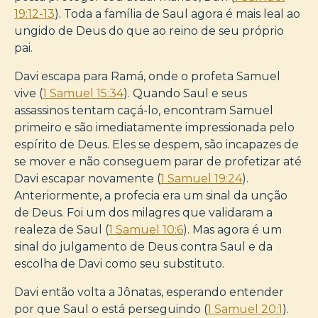
19:12-13
). Toda a família de Saul agora é mais leal ao
ungido de Deus do que ao reino de seu próprio
pai.
Davi escapa para Ramá, onde o profeta Samuel
vive (
1 Samuel 15:34
). Quando Saul e seus
assassinos tentam caçá-lo, encontram Samuel
primeiro e são imediatamente impressionada pelo
espírito de Deus. Eles se despem, são incapazes de
se mover e não conseguem parar de profetizar até
Davi escapar novamente (
1 Samuel 19:24
).
Anteriormente, a profecia era um sinal da unção
de Deus. Foi um dos milagres que validaram a
realeza de Saul (
1 Samuel 10:6
). Mas agora é um
sinal do julgamento de Deus contra Saul e da
escolha de Davi como seu substituto.
Davi então volta a Jônatas, esperando entender
por que Saul o está perseguindo (
1 Samuel 20:1
).