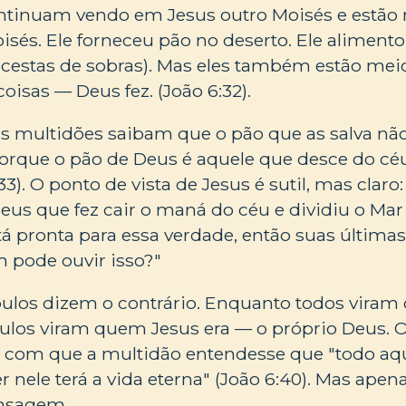
ntinuam vendo em Jesus outro Moisés e estão 
sés. Ele forneceu pão no deserto. Ele alimento
2 cestas de sobras). Mas eles também estão mei
oisas — Deus fez. (João 6:32).
s multidões saibam que o pão que as salva não
orque o pão de Deus é aquele que desce do céu
). O ponto de vista de Jesus é sutil, mas claro:
s que fez cair o maná do céu e dividiu o Mar
á pronta para essa verdade, então suas últimas
 pode ouvir isso?"
ulos dizem o contrário. Enquanto todos viram o
ulos viram quem Jesus era — o próprio Deus. O
r com que a multidão entendesse que "todo aq
er nele terá a vida eterna" (João 6:40). Mas apen
nsagem.