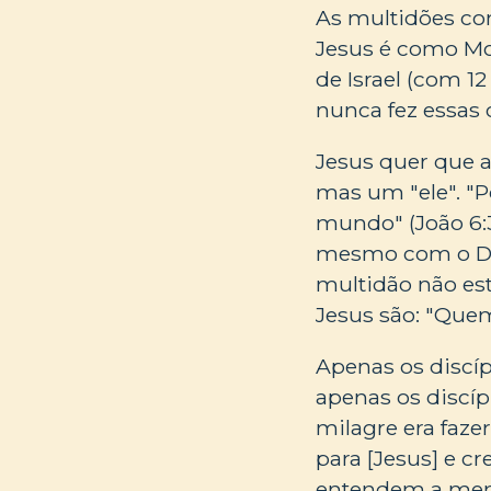
As multidões co
Jesus é como Moi
de Israel (com 1
nunca fez essas c
Jesus quer que a
mas um "ele". "P
mundo" (João 6:33
mesmo com o Deu
multidão não est
Jesus são: "Quem
Apenas os discíp
apenas os discíp
milagre era faze
para [Jesus] e cr
entendem a me