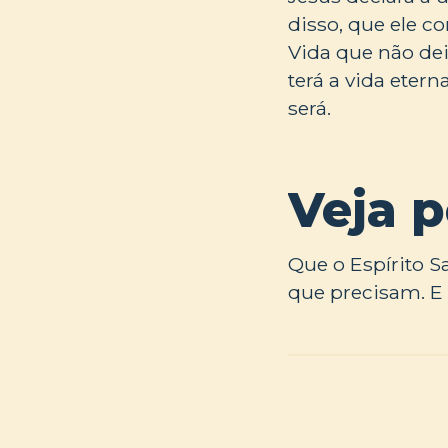
disso, que ele c
Vida que não de
terá a vida eter
será.
Veja 
Que o Espírito S
que precisam. E 