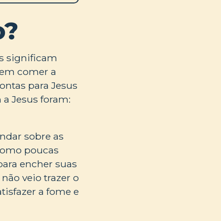
o?
s significam
erem comer a
rontas para Jesus
 a Jesus foram:
andar sobre as
 como poucas
para encher suas
não veio trazer o
atisfazer a fome e