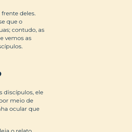
frente deles.
se que o
uas; contudo, as
ue vemos as
cípulos.
?
 discípulos, ele
 por meio de
nha ocular que
eia o relato