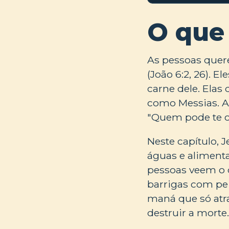
O que
As pessoas quere
(João 6:2, 26). 
carne dele. Elas
como Messias. A
"Quem pode te ou
Neste capítulo, 
águas e alimenta
pessoas veem o q
barrigas com pei
maná que só atras
destruir a morte.