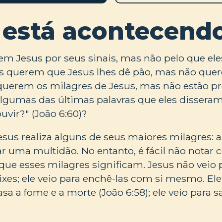
 está acontecend
m Jesus por seus sinais, mas não pelo que ele
Eles querem que Jesus lhes dê pão, mas não qu
 querem os milagres de Jesus, mas não estão p
lgumas das últimas palavras que eles disseram
vir?" (João 6:60)?
Jesus realiza alguns de seus maiores milagres: 
r uma multidão. No entanto, é fácil não notar
ue esses milagres significam. Jesus não veio 
xes; ele veio para enchê-las com si mesmo. Ele 
a a fome e a morte (João 6:58); ele veio para s