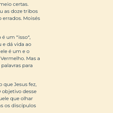
meio certas.
u as doze tribos
o errados. Moisés
 é um "isso",
 e dá vida ao
 ele é um e o
 Vermelho. Mas a
 palavras para
 que Jesus fez,
 objetivo desse
uele que olhar
as os discípulos