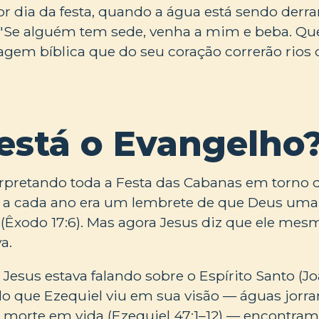
r dia da festa, quando a água está sendo derr
: "Se alguém tem sede, venha a mim e beba. 
gem bíblica que do seu coração correrão rios 
está o Evangelho
erpretando toda a Festa das Cabanas em torno 
a cada ano era um lembrete de que Deus uma 
o (Êxodo 17:6). Mas agora Jesus diz que ele mes
a.
Jesus estava falando sobre o Espírito Santo (Jo
o que Ezequiel viu em sua visão — águas jorr
morte em vida (Ezequiel 47:1–12) — encontram