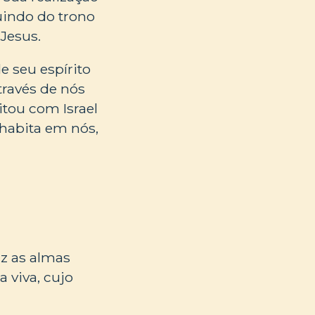
uindo do trono
Jesus.
 seu espírito
través de nós
itou com Israel
 habita em nós,
az as almas
 viva, cujo