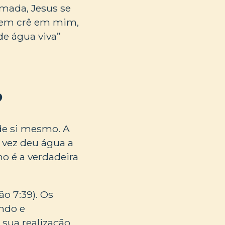
amada, Jesus se
Quem crê em mim,
de água viva”
?
de si mesmo. A
vez deu água a
mo é a verdadeira
ão 7:39). Os
ando e
 sua realização