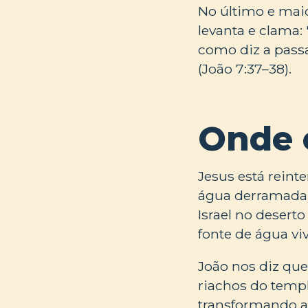
No último e maio
levanta e clama
como diz a passa
(João 7:37–38).
Onde 
Jesus está reint
água derramada 
Israel no desert
fonte de água viv
João nos diz que 
riachos do templ
transformando a 