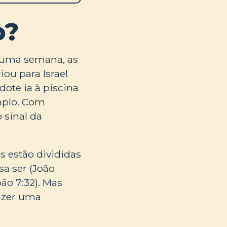
o?
r uma semana, as
ou para Israel
ote ia à piscina
mplo. Com
 sinal da
s estão divididas
sa ser (João
oão 7:32). Mas
fazer uma