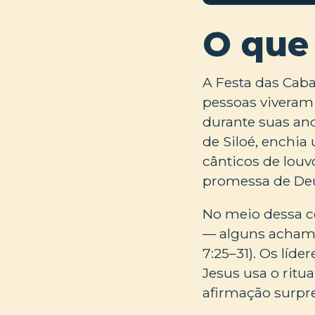
O que
A Festa das Caba
pessoas viveram
durante suas and
de Siloé, enchia
cânticos de louv
promessa de Deu
No meio dessa ce
— alguns acham q
7:25–31). Os líde
Jesus usa o ritu
afirmação surpr