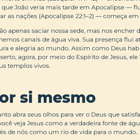
o que João veria mais tarde em Apocalipse — fl
ar as nações (Apocalipse 22:1–2) — começa em 
o apenas saciar nossa sede, mas nos encher de
nemos canais de água viva. Sua presença flui a
 cura e alegria ao mundo. Assim como Deus hab
erto, agora, por meio do Espírito de Jesus, ele
us templos vivos.
por si mesmo
anto abra seus olhos para ver o Deus que satisf
você veja Jesus como a verdadeira fonte de água
ravés de nós como um rio de vida para o mundo.