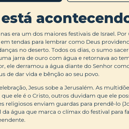
 está acontecend
nas era um dos maiores festivais de Israel. Po
 em tendas para lembrar como Deus providenci
anças no deserto. Todos os dias, o sumo sacerd
 uma jarra de ouro com água e retornava ao te
or, ele derramou a água diante do Senhor como
s de dar vida e bênção ao seu povo.
lebração, Jesus sobe a Jerusalém. As multidõe
ue ele é o Cristo, outros duvidam que ele pos
res religiosos enviam guardas para prendê-lo (J
al da água que marca o clímax do festival para 
eendente.