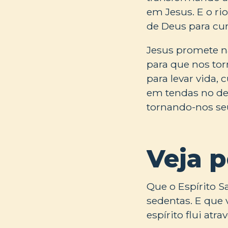
em Jesus. E o ri
de Deus para cur
Jesus promete nã
para que nos tor
para levar vida,
em tendas no des
tornando-nos se
Veja 
Que o Espírito S
sedentas. E que 
espírito flui at