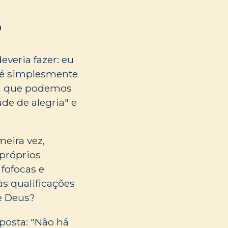
?
veria fazer: eu
 é simplesmente
em que podemos
de de alegria" e
eira vez,
 próprios
fofocas e
s qualificações
de Deus?
posta: "Não há