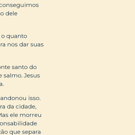
o conseguimos
o dele
 o quanto
ra nos dar suas
onte santo do
e salmo. Jesus
a.
bandonou isso.
ra da cidade,
Mas ele morreu
ponsabilidade
ção que separa