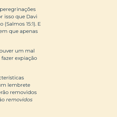
m peregrinações
r isso que Davi
 (Salmos 15:1). E
arem que apenas
 houver um mal
 fazer expiação
terísticas
 um lembrete
erão removidos
rão
removidos