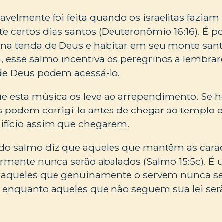
avelmente foi feita quando os israelitas fazia
e certos dias santos (Deuteronômio 16:16). É po
 na tenda de Deus e habitar em seu monte santo
, esse salmo incentiva os peregrinos a lembr
 de Deus podem acessá-lo.
ue esta música os leve ao arrependimento. Se
es podem corrigi-lo antes de chegar ao templo e
rifício assim que chegarem.
l do salmo diz que aqueles que mantêm as carac
ormente nunca serão abalados (Salmo 15:5c). É
e aqueles que genuinamente o servem nunca s
el, enquanto aqueles que não seguem sua lei se
.