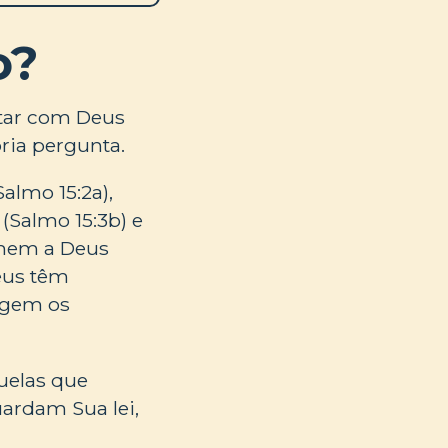
o?
tar com Deus
pria pergunta.
almo 15:2a),
 (Salmo 15:3b) e
temem a Deus
eus têm
tegem os
uelas que
ardam Sua lei,