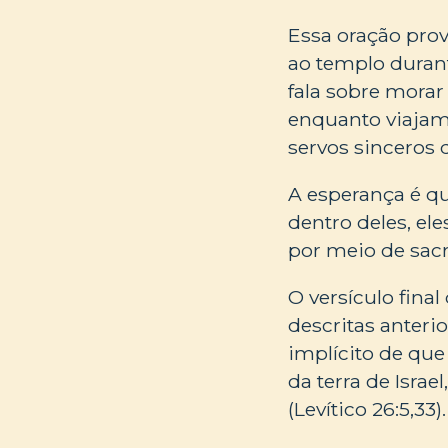
Essa oração prov
ao templo durant
fala sobre morar
enquanto viajam
servos sinceros
A esperança é q
dentro deles, el
por meio de sac
O versículo fina
descritas anteri
implícito de qu
da terra de Isra
(Levítico 26:5,33)