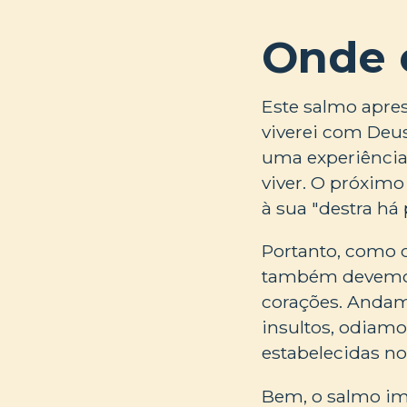
Onde 
Este salmo apres
viverei com Deu
uma experiência
viver. O próximo
à sua "destra há 
Portanto, como o
também devemos u
corações. Andam
insultos, odiam
estabelecidas n
Bem, o salmo ime