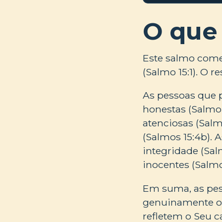
O que
Este salmo com
(Salmo 15:1). O r
As pessoas que p
honestas (Salmo 
atenciosas (Salm
(Salmos 15:4b).
integridade (Sal
inocentes (Salmo
Em suma, as pes
genuinamente o 
refletem o Seu c