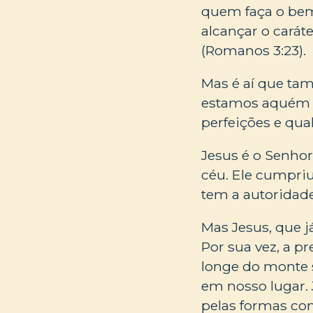
quem faça o bem
alcançar o carát
(Romanos 3:23).
Mas é aí que ta
estamos aquém e
perfeições e qual
Jesus é o Senhor
céu. Ele cumpriu
tem a autoridad
Mas Jesus, que j
Por sua vez, a p
longe do monte s
em nosso lugar.
pelas formas com