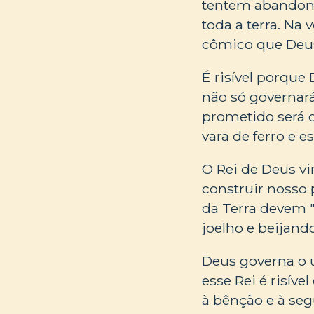
tentem abandona
toda a terra. N
cômico que Deus
É risível porque
não só governará
prometido será c
vara de ferro e e
O Rei de Deus vir
construir nosso 
da Terra devem "
joelho e beijando
Deus governa o u
esse Rei é risíve
à bênção e à seg