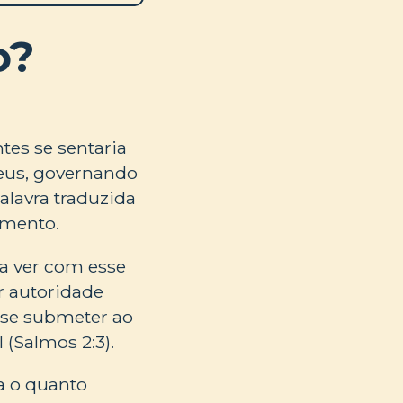
o?
tes se sentaria
 Deus, governando
alavra traduzida
amento.
 a ver com esse
er autoridade
 se submeter ao
l (Salmos 2:3).
a o quanto