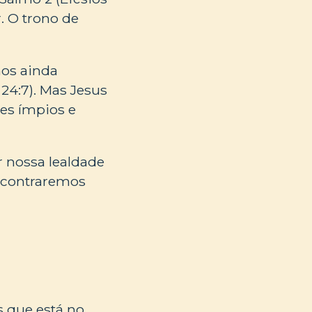
. O trono de
nos ainda
24:7). Mas Jesus
tes ímpios e
 nossa lealdade
encontraremos
s que está no