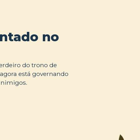
entado no
rdeiro do trono de
s agora está governando
inimigos.