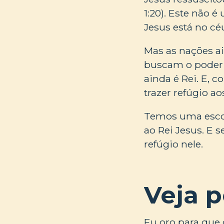
1:20). Este não 
Jesus está no cé
Mas as nações a
buscam o poder à
ainda é Rei. E, 
trazer refúgio a
Temos uma escol
ao Rei Jesus. E 
refúgio nele.
Veja 
Eu oro para que 