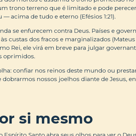
é um trono terreno que é limitado e pode perecer
u — acima de tudo e eterno (Efésios 1:21).
inda se enfurecem contra Deus. Países e gover
s custas dos fracos e marginalizados (Mateus 
como Rei, ele virá em breve para julgar governan
os oprimidos.
ha: confiar nos reinos deste mundo ou prestar
se dobrarmos nossos joelhos diante de Jesus, 
por si mesmo
o Espírito Santo abra seus olhos para ver o Deu