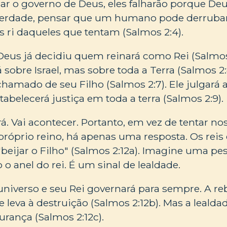
r o governo de Deus, eles falharão porque Deu
a verdade, pensar que um humano pode derrubar
 ri daqueles que tentam (Salmos 2:4).
 Deus já decidiu quem reinará como Rei (Salmos 
 sobre Israel, mas sobre toda a Terra (Salmos 2:
hamado de seu Filho (Salmos 2:7). Ele julgará
stabelecerá justiça em toda a terra (Salmos 2:9).
á. Vai acontecer. Portanto, em vez de tentar no
próprio reino, há apenas uma resposta. Os reis
beijar o Filho" (Salmos 2:12a). Imagine uma p
 o anel do rei. É um sinal de lealdade.
niverso e seu Rei governará para sempre. A reb
l e leva à destruição (Salmos 2:12b). Mas a lealda
urança (Salmos 2:12c).