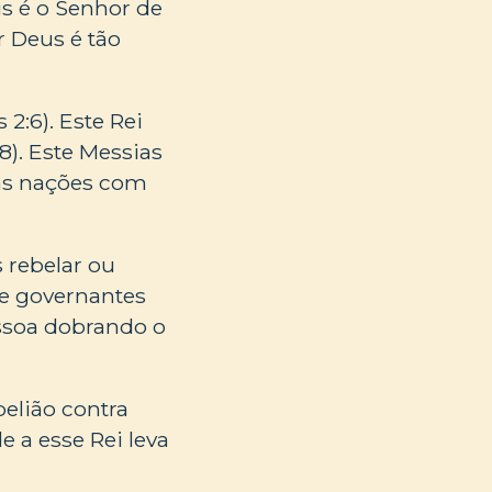
s é o Senhor de
 Deus é tão
2:6). Este Rei
8). Este Messias
 as nações com
s rebelar ou
 e governantes
essoa dobrando o
elião contra
de a esse Rei leva