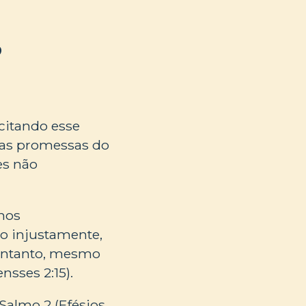
?
 citando esse
e as promessas do
es não
nos
so injustamente,
 entanto, mesmo
nsses 2:15).
Salmo 2 (Efésios