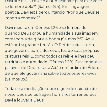
Davi até diz: "O que é a humanidade para que você
se lembre dela?" (Salmos 8:4). Em linguagem
poética, Davi está perguntando: "Por que Deus se
importa conosco?"
Davi medita em Gênesis 1:26 e se lembra de
quando Deus criou a humanidade à sua imagem,
coroando-a de glória e honra (Salmos 8:5). Aqui
está outra grande tensão. O Rei de toda a terra,
que governa acima dos céus, fez de suas próprias
criaturas reis. E, como todos os reis, ele lhes deu
território e autoridade (Gênesis 1:28). Davi repete as
palavras de Deus ditas a Adão no Jardim do Éden,
de que ele governaria sobre todos os seres vivos
(Salmos 8:6).
Toda essa meditação sobre o grande cuidado de
nosso Deus pelos frágeis humanos terrenos leva
Davi a louvar a Deus.