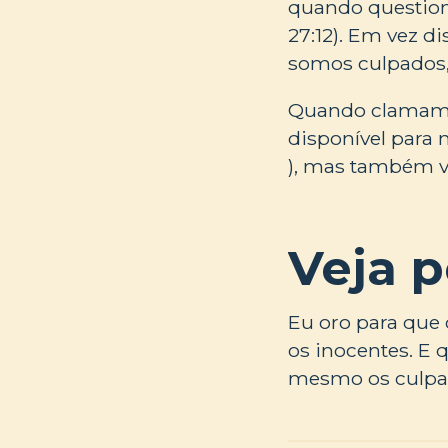
quando question
27:12). Em vez d
somos culpados,
Quando clamamos
disponível para
), mas também v
Veja 
Eu oro para que 
os inocentes. E 
mesmo os culpad