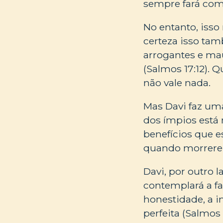
sempre fará com 
No entanto, iss
certeza isso ta
arrogantes e ma
(Salmos 17:12). Q
não vale nada.
Mas Davi faz uma
dos ímpios está n
benefícios que 
quando morrerem
Davi, por outro 
contemplará a fac
honestidade, a i
perfeita (Salmos 