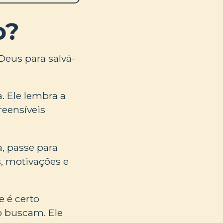
o?
Deus para salvá-
. Ele lembra a
reensíveis
, passe para
, motivações e
 é certo
o buscam. Ele