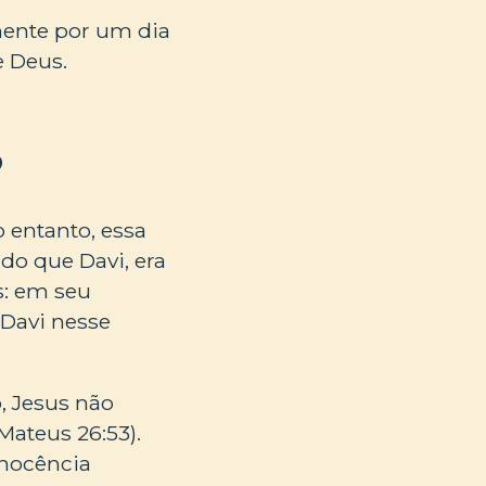
mente por um dia
e Deus.
?
 entanto, essa
do que Davi, era
s: em seu
 Davi nesse
, Jesus não
Mateus 26:53).
inocência