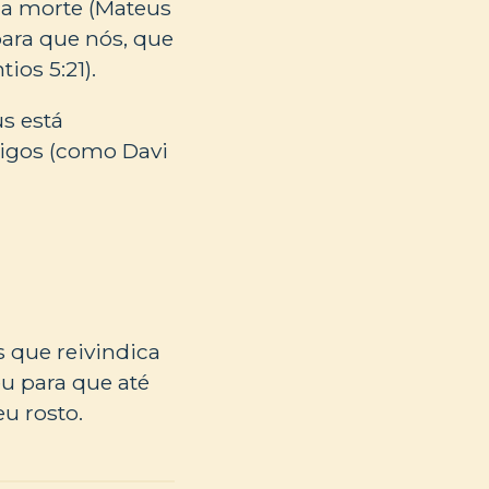
 a morte (Mateus
para que nós, que
ios 5:21).
s está
migos (como Davi
s que reivindica
u para que até
u rosto.