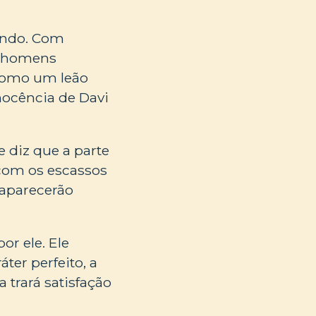
undo. Com
á homens
como um leão
inocência de Davi
e diz que a parte
s com os escassos
saparecerão
or ele. Ele
ter perfeito, a
 trará satisfação