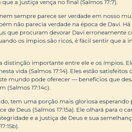
que a justiça vença no final (Salmos 17:7).
o nem sempre parece ser verdade em nosso m
mbém não parecia verdade na época de Davi. H
us que procuram devorar Davi erroneamente 
uando os ímpios são ricos, é fácil sentir que a 
 distinção importante entre ele e os ímpios. El
esta vida (Salmos 17:14). Eles estão satisfeito
este mundo pode oferecer — benefícios que de
 (Salmos 17:14c).
lado, tem uma porção mais gloriosa esperando p
e de Deus (Salmos 17:15a). Ele olhará para o cará
ntegridade e a justiça de Deus e sua semelhança
17:15b).