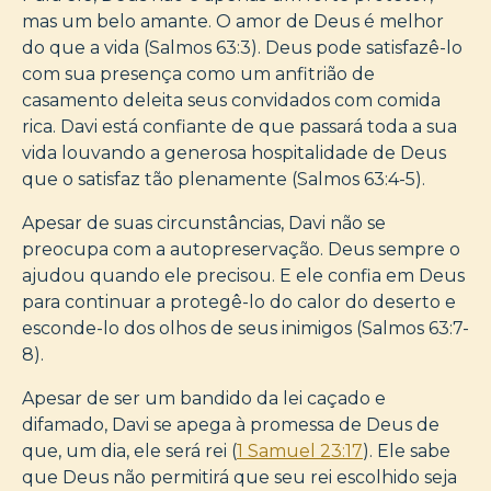
mas um belo amante. O amor de Deus é melhor
do que a vida (Salmos 63:3). Deus pode satisfazê-lo
com sua presença como um anfitrião de
casamento deleita seus convidados com comida
rica. Davi está confiante de que passará toda a sua
vida louvando a generosa hospitalidade de Deus
que o satisfaz tão plenamente (Salmos 63:4-5).
Apesar de suas circunstâncias, Davi não se
preocupa com a autopreservação. Deus sempre o
ajudou quando ele precisou. E ele confia em Deus
para continuar a protegê-lo do calor do deserto e
esconde-lo dos olhos de seus inimigos (Salmos 63:7-
8).
Apesar de ser um bandido da lei caçado e
difamado, Davi se apega à promessa de Deus de
que, um dia, ele será rei (
1 Samuel 23:17
). Ele sabe
que Deus não permitirá que seu rei escolhido seja