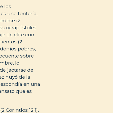
e los
es una tontería,
bedece (2
s superapóstoles
je de élite con
mientos (2
cedonios pobres,
elocuente sobre
mbre, lo
 de jactarse de
ez huyó de la
e escondía en una
sensato que es
 Corintios 12:1).