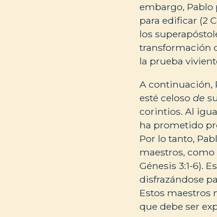
embargo, Pablo p
para edificar (2 
los superapóstole
transformación de
la prueba vivien
A continuación, 
esté celoso
de
su
corintios. Al ig
ha prometido prot
Por lo tanto, Pab
maestros, como Ev
Génesis 3:1-6). 
disfrazándose para
Estos maestros n
que debe ser exp