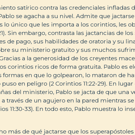
ento satírico contra las credenciales infladas d
Pablo se agacha a su nivel. Admite que jactarse 
 lo único que les importa a los corintios, les o
6-21). Sin embargo, contrasta las jactancias de lo
s de pago, sus habilidades de oratoria y su lina
obre su ministerio gratuito y sus muchos sufri
). Gracias a la generosidad de los creyentes ma
os corintios ricos de forma gratuita. Pablo es 
 formas en que lo golpearon, lo mataron de ha
 puso en peligro (2 Corintios 11:22-29). En lugar
añas del ministerio, Pablo se jacta de que una v
a través de un agujero en la pared mientras s
ios 11:30-33). En todo esto, Pablo muestra lo in
o más de qué jactarse que los superapóstoles (2