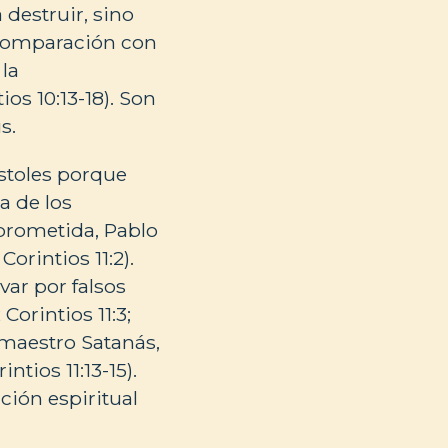
destruir, sino
la comparación con
 la
os 10:13-18). Son
s.
stoles porque
a de los
 prometida, Pablo
orintios 11:2).
var por falsos
Corintios 11:3;
 maestro Satanás,
ntios 11:13-15).
ción espiritual