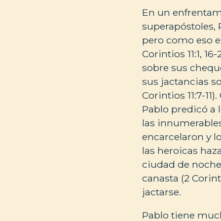
En un enfrentami
superapóstoles, 
pero como eso es
Corintios 11:1, 1
sobre sus cheque
sus jactancias s
Corintios 11:7-11
Pablo predicó a l
las innumerables
encarcelaron y lo
las heroicas haz
ciudad de noche 
canasta (2 Corint
jactarse.
Pablo tiene much