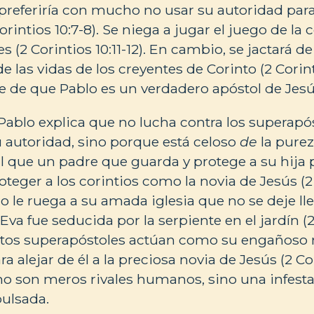
referiría con mucho no usar su autoridad para 
Corintios 10:7-8). Se niega a jugar el juego de 
s (2 Corintios 10:11-12). En cambio, se jactará de
 las vidas de los creyentes de Corinto (2 Corinti
te de que Pablo es un verdadero apóstol de Jesú
Pablo explica que no lucha contra los superapó
 autoridad, sino porque está celoso
de
la purez
ual que un padre que guarda y protege a su hija
eger a los corintios como la novia de Jesús (2 C
lo le ruega a su amada iglesia que no se deje lle
a fue seducida por la serpiente en el jardín (2 
Estos superapóstoles actúan como su engañoso
 alejar de él a la preciosa novia de Jesús (2 Cori
o son meros rivales humanos, sino una infesta
ulsada.