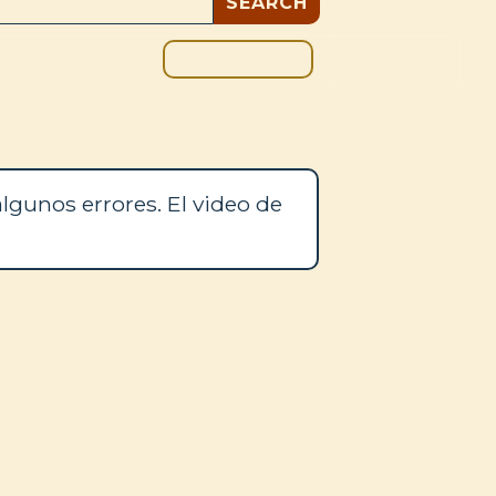
DONAR
OS
BLOG
lgunos errores. El video de