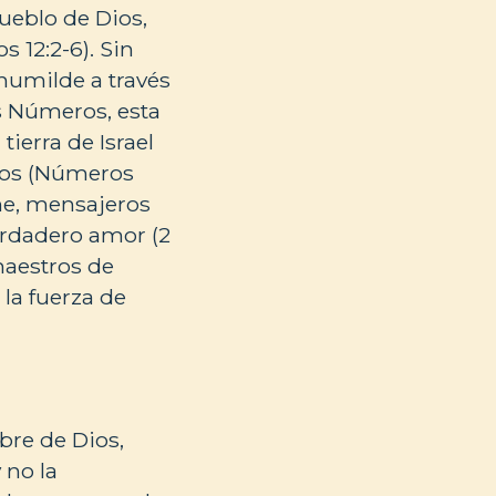
pueblo de Dios,
s 12:2-6). Sin
humilde a través
os Números, esta
ierra de Israel
Dios (Números
rne, mensajeros
erdadero amor (2
 maestros de
la fuerza de
bre de Dios,
 no la