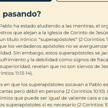
á pasando?
ablo ha estado aludiendo a las mentiras, el org
stros que alejan a la iglesia de Corinto de Jesús.
un título irónico: "superapóstoles" (2 Corintios 1
e los verdaderos apóstoles no se avergüenzan
lidad. Sin embargo, estos superapóstoles se jac
sufrimiento y la debilidad como signos de fraca
r superioridad, revelan que no son siervos de Jes
ntios 11:13-14).
s en que los superapóstoles socavan a Pablo es
artas pero débil en persona (2 Corintios 10:10). 
intios que puede ser igual de valiente cara a car
 superapóstoles si es necesario (2 Corintios 10