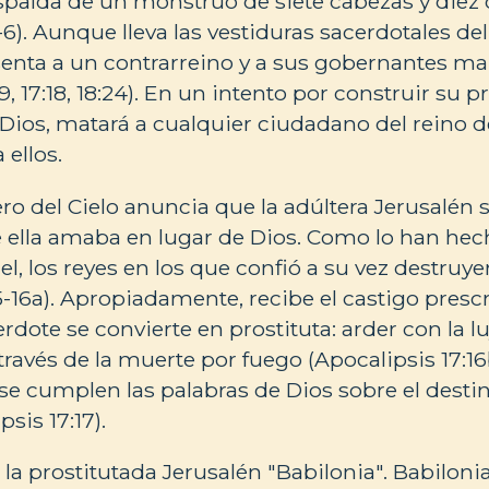
spalda de un monstruo de siete cabezas y diez
-6). Aunque lleva las vestiduras sacerdotales de
senta a un contrarreino y a sus gobernantes m
-9, 17:18, 18:24). En un intento por construir su p
 Dios, matará a cualquier ciudadano del reino d
 ellos.
o del Cielo anuncia que la adúltera Jerusalén 
e ella amaba en lugar de Dios. Como lo han hech
rael, los reyes en los que confió a su vez destruy
15-16a). Apropiadamente, recibe el castigo presc
erdote se convierte en prostituta: arder con la l
ravés de la muerte por fuego (Apocalipsis 17:16b;
se cumplen las palabras de Dios sobre el destin
sis 17:17).
la prostitutada Jerusalén "Babilonia". Babilonia