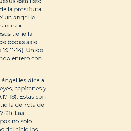
esús está listo
e la prostituta.
Y un ángel le
ús no son
sús tiene la
 de bodas sale
 19:11-14). Unido
undo entero con
ángel les dice a
eyes, capitanes y
:17-18). Estas son
ió la derrota de
7-21). Las
pos no solo
 del cielo los