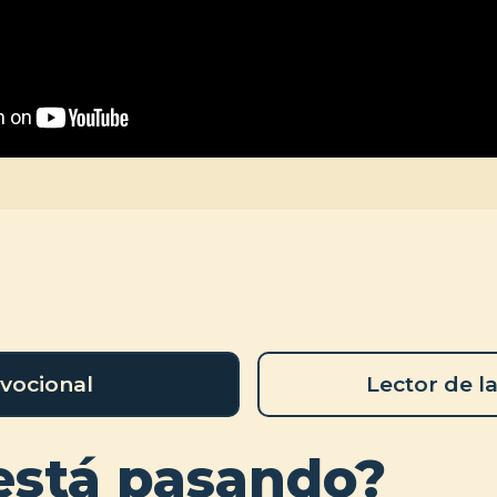
vocional
Lector de la
está pasando?