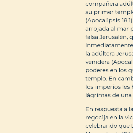
compañera adúlter
su primer templo
(Apocalipsis 18:
arrojada al mar p
falsa Jerusalén, 
Inmediatamente, 
la adúltera Jeru
venidera (Apocal
poderes en los q
templo. En cambio
los imperios les 
lágrimas de una 
En respuesta a la
regocija en la vi
celebrando que D