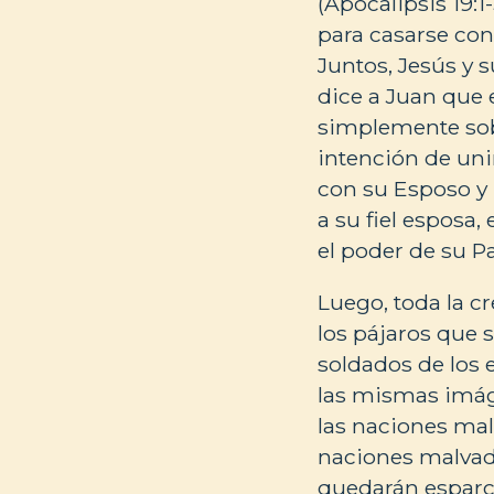
(Apocalipsis 19:
para casarse con 
Juntos, Jesús y 
dice a Juan que 
simplemente sobr
intención de unir
con su Esposo y R
a su fiel esposa
el poder de su Pa
Luego, toda la c
los pájaros que 
soldados de los e
las mismas imáge
las naciones malv
naciones malvad
quedarán esparci