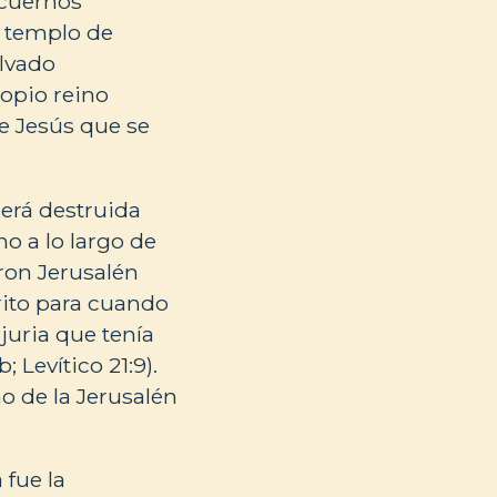
 cuernos
l templo de
alvado
ropio reino
e Jesús que se
será destruida
o a lo largo de
eron Jerusalén
rito para cuando
ujuria que tenía
 Levítico 21:9).
o de la Jerusalén
 fue la