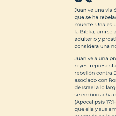
Juan ve una visi
que se ha rebela
muerte. Una es un
la Biblia, unirs
adulterio y prost
considera una no
Juan ve a una pr
reyes, represent
rebelión contra 
asociado con Rom
de Israel a lo lar
se emborracha con
(Apocalipsis 17:1
que ella y sus a