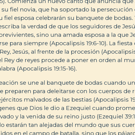
1-5). Comienza un nuevo canto que anuncia que J
su fiel novia, que ha soportado la persecución d
su fiel esposa celebrarán su banquete de bodas. 
escriba la verdad de que los seguidores de Jes
evivientes, sino una amada esposa a la que Je
se para siempre (Apocalipsis 19:6-10). La fiesta
ey, Jesús, al frente de la procesión (Apocalipsis
, el Rey de reyes procede a poner en orden al m
labra (Apocalipsis 19:15-16).
reación se une al banquete de bodas cuando un 
se preparen para deleitarse con los cuerpos de r
jércitos malvados de las bestias (Apocalipsis 19
nes que Dios le dio a Ezequiel cuando promet
ado y la venida de su reino justo (Ezequiel 39:1
o estarán tan alejadas del mundo que sus cuer
dos en el campo de batalla, sino que los pájaros