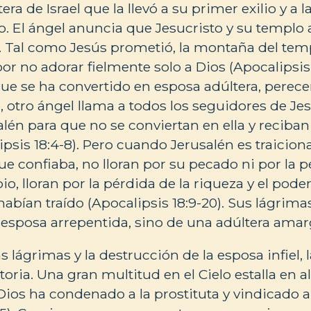
a de Israel que la llevó a su primer exilio y a 
. El ángel anuncia que Jesucristo y su templo 
1). Tal como Jesús prometió, la montaña del tem
or no adorar fielmente solo a Dios (Apocalipsis 
que se ha convertido en esposa adúltera, perece
otro ángel llama a todos los seguidores de Jesú
salén para que no se conviertan en ella y reciba
ipsis 18:4-8). Pero cuando Jerusalén es traicion
ue confiaba, no lloran por su pecado ni por la 
, lloran por la pérdida de la riqueza y el poder
habían traído (Apocalipsis 18:9-20). Sus lágrim
esposa arrepentida, sino de una adúltera amar
s lágrimas y la destrucción de la esposa infiel, l
ctoria. Una gran multitud en el Cielo estalla en 
ios ha condenado a la prostituta y vindicado a 