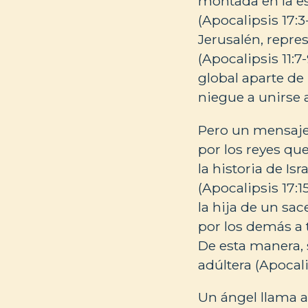
montada en la e
(Apocalipsis 17:3
Jerusalén, repre
(Apocalipsis 11:7
global aparte de
niegue a unirse a
Pero un mensajer
por los reyes qu
la historia de Is
(Apocalipsis 17:
la hija de un sac
por los demás a t
De esta manera, 
adúltera (Apocalip
Un ángel llama a 