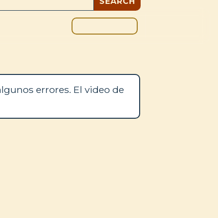
DONAR
OS
BLOG
lgunos errores. El video de