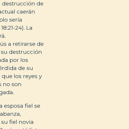
la destrucción de
actual caerán
plo sería
18:21-24). La
rá.
s a retirarse de
n su destrucción
ada por los
pérdida de su
 que los reyes y
as no son
gada.
a esposa fiel se
alabanza,
su fiel novia