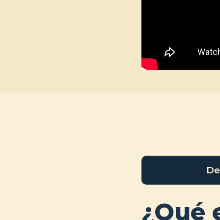
De
¿Qué 