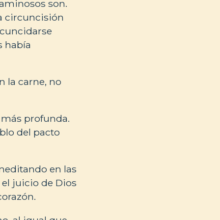
caminosos son.
a circuncisión
rcuncidarse
s había
 la carne, no
n más profunda.
blo del pacto
meditando en las
el juicio de Dios
corazón.
o, al igual que