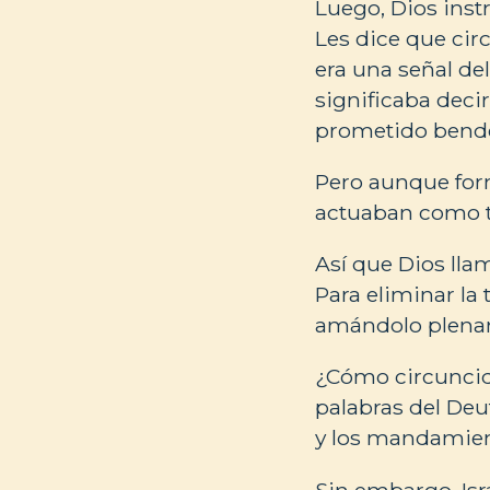
Luego, Dios inst
Les dice que cir
era una señal de
significaba deci
prometido bendec
Pero aunque form
actuaban como t
Así que Dios lla
Para eliminar la
amándolo plenam
¿Cómo circuncid
palabras del Deut
y los mandamient
Sin embargo, Isr