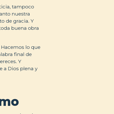
ticia, tampoco
Tanto nuestra
o de gracia. Y
 toda buena obra
? Hacemos lo que
labra final de
ereces. Y
 a Dios plena y
smo