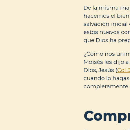
De la misma man
hacemos el bien 
salvación inicia
estos nuevos co
que Dios ha prep
¿Cómo nos unimo
Moisés les dijo a
Dios, Jesús (
Col 3
cuando lo hagas
completamente 
Compr