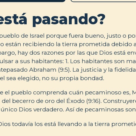
está pasando?
 pueblo de Israel porque fuera bueno, justo o p
No están recibiendo la tierra prometida debido 
rgo, hay dos razones por las que Dios está env
lsar a sus habitantes: 1. Los habitantes son mal
tepasado Abraham (9:5). La justicia y la fidelid
ael sea elegido, no su propia bondad.
ue el pueblo comprenda cuán pecaminoso es, M
a del becerro de oro del Éxodo (9:16). Construye
 único Dios verdadero. Así de pecaminosas son
ios todavía los está llevando a la tierra prometida