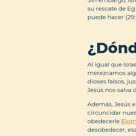
su rescate de Eg
puede hacer (29:
¿Dónd
Al igual que Isr
merezcamos algo
dioses falsos, j
Jesús nos salva 
Además, Jesús en
circuncidar nues
obedecerle (
Rom
desobedecer, esa 