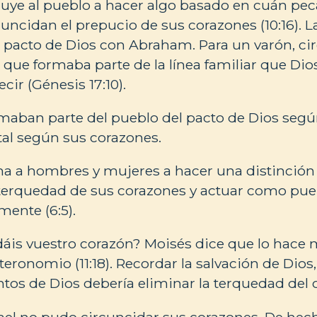
ruye al pueblo a hacer algo basado en cuán pe
cuncidan el prepucio de sus corazones (10:16). L
l pacto de Dios con Abraham. Para un varón, ci
r que formaba parte de la línea familiar que Dio
ir (Génesis 17:10).
aban parte del pueblo del pacto de Dios según
al según sus corazones.
ma a hombres y mujeres a hacer una distinció
 terquedad de sus corazones y actuar como pue
ente (6:5).
áis vuestro corazón? Moisés dice que lo hace 
eronomio (11:18). Recordar la salvación de Dios, 
os de Dios debería eliminar la terquedad del 
ael no pudo circuncidar sus corazones. De hech