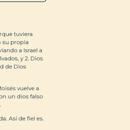
orque tuviera
a su propia
iando a Israel a
vados, y 2. Dios
ad de Dios
oisés vuelve a
ron un dios falso
.
. Así de fiel es.