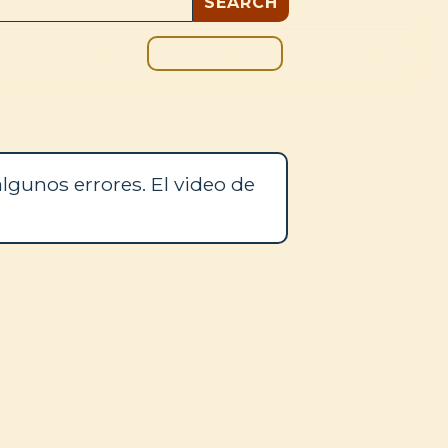
DONAR
OS
BLOG
lgunos errores. El video de