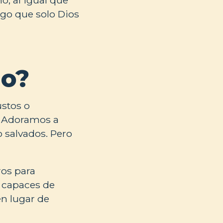
lgo que solo Dios
io?
ustos o
. Adoramos a
o salvados. Pero
ros para
n capaces de
en lugar de