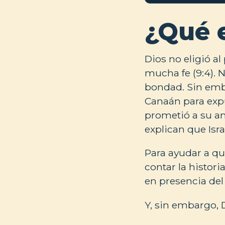
¿Qué 
Dios no eligió al
mucha fe (9:4). 
bondad. Sin emba
Canaán para expu
prometió a su an
explican que Isr
Para ayudar a q
contar la histori
en presencia del
Y, sin embargo, D