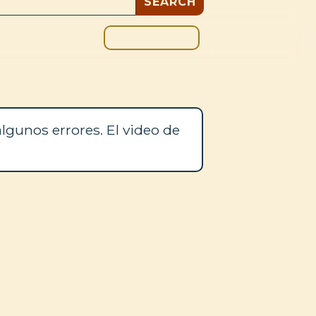
DONAR
OS
BLOG
lgunos errores. El video de