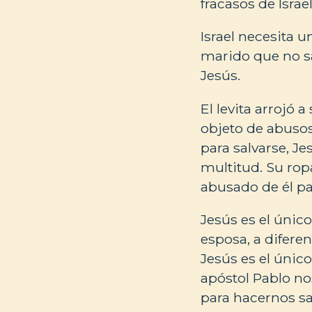
fracasos de Israe
Israel necesita u
marido que no sac
Jesús.
El levita arrojó 
objeto de abusos
para salvarse, Je
multitud. Su rop
abusado de él pa
Jesús es el únic
esposa, a diferenc
Jesús es el único
apóstol Pablo n
para hacernos san