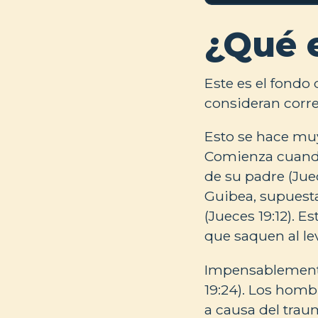
¿Qué 
Este es el fondo 
consideran corre
Esto se hace muy
Comienza cuando 
de su padre (Juec
Guibea, supuesta
(Jueces 19:12). 
que saquen al lev
Impensablemente,
19:24). Los homb
a causa del traum