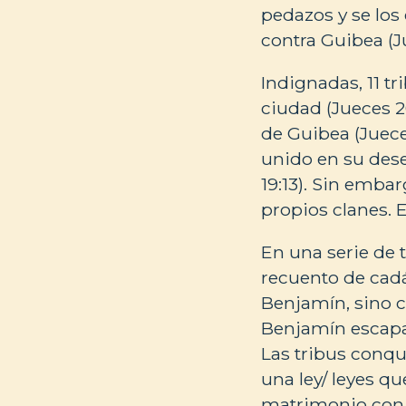
pedazos y se los 
contra Guibea (Ju
Indignadas, 11 t
ciudad (Jueces 2
de Guibea (Jueces
unido en su dese
19:13). Sin embar
propios clanes. E
En una serie de 
recuento de cadá
Benjamín, sino c
Benjamín escapan
Las tribus conqu
una ley/ leyes q
matrimonio con 