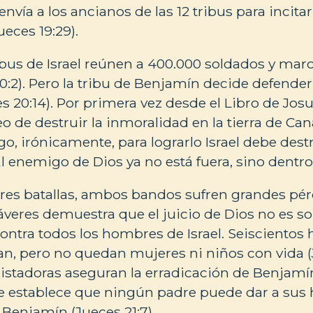
envía a los ancianos de las 12 tribus para incitar
eces 19:29).
ribus de Israel reúnen a 400.000 soldados y mar
0:2). Pero la tribu de Benjamín decide defender
 20:14). Por primera vez desde el Libro de Josué
o de destruir la inmoralidad en la tierra de Ca
go, irónicamente, para lograrlo Israel debe dest
l enemigo de Dios ya no está fuera, sino dentro 
tres batallas, ambos bandos sufren grandes pér
veres demuestra que el juicio de Dios no es so
ontra todos los hombres de Israel. Seisciento
, pero no quedan mujeres ni niños con vida (
istadoras aseguran la erradicación de Benjamí
ue establece que ningún padre puede dar a sus 
Benjamín (Jueces 21:7).