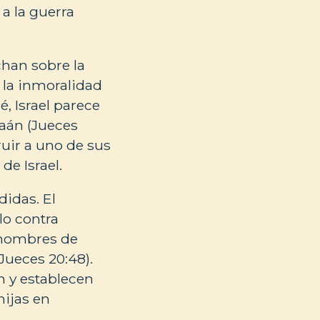
 a la guerra
chan sobre la
 la inmoralidad
, Israel parece
naán (Jueces
ruir a uno de sus
de Israel.
didas. El
lo contra
s hombres de
Jueces 20:48).
n y establecen
hijas en