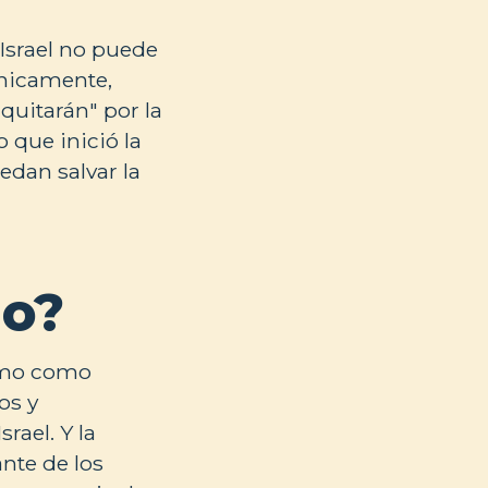
 Israel no puede
écnicamente,
quitarán" por la
 que inició la
edan salvar la
io?
ismo como
os y
rael. Y la
nte de los