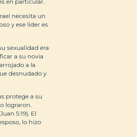
s en particular.
srael necesita un
so y ese líder es
 su sexualidad era
icar a su novia
arrojado a la
 fue desnudado y
ús protege a su
no lograron.
Juan 5:19). El
sposo, lo hizo