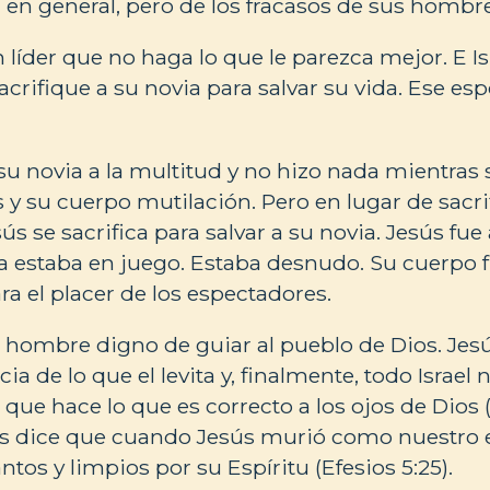
l en general, pero de los fracasos de sus hombre
n líder que no haga lo que le parezca mejor. E I
rifique a su novia para salvar su vida. Ese espo
a su novia a la multitud y no hizo nada mientras
 y su cuerpo mutilación. Pero en lugar de sacrif
sús se sacrifica para salvar a su novia. Jesús fue 
a estaba en juego. Estaba desnudo. Su cuerpo
ra el placer de los espectadores.
o hombre digno de guiar al pueblo de Dios. Jes
ia de lo que el levita y, finalmente, todo Israel 
 que hace lo que es correcto a los ojos de Dios (
os dice que cuando Jesús murió como nuestro e
tos y limpios por su Espíritu (Efesios 5:25).