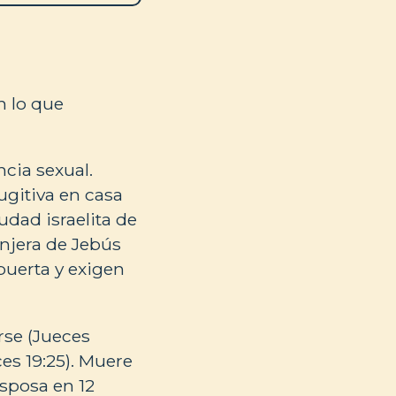
n lo que
ncia sexual.
gitiva en casa
iudad israelita de
njera de Jebús
puerta y exigen
rse (Jueces
es 19:25). Muere
esposa en 12