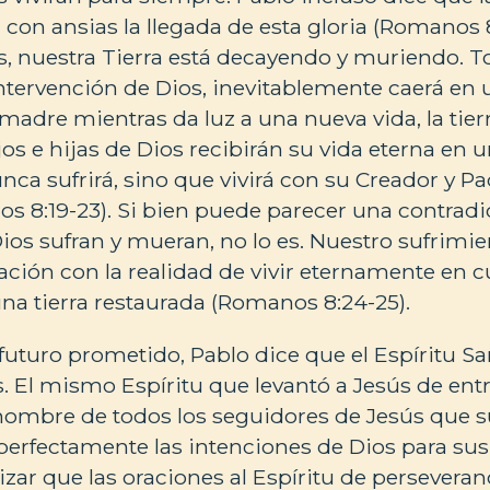
 con ansias la llegada de esta gloria (Romanos 8:
 nuestra Tierra está decayendo y muriendo. To
intervención de Dios, inevitablemente caerá en 
adre mientras da luz a una nueva vida, la tier
jos e hijas de Dios recibirán su vida eterna en 
ca sufrirá, sino que vivirá con su Creador y Pa
 8:19-23). Si bien puede parecer una contradi
Dios sufran y mueran, no lo es. Nuestro sufrimie
ión con la realidad de vivir eternamente en 
na tierra restaurada (Romanos 8:24-25).
uturo prometido, Pablo dice que el Espíritu S
 El mismo Espíritu que levantó a Jesús de ent
ombre de todos los seguidores de Jesús que s
perfectamente las intenciones de Dios para sus h
ar que las oraciones al Espíritu de perseveran