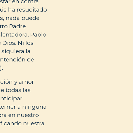
star en contra
sús ha resucitado
os, nada puede
tro Padre
alentadora, Pablo
Dios. Ni los
siquiera la
intención de
).
cción y amor
ue todas las
nticipar
 temer a ninguna
ora en nuestro
ificando nuestra