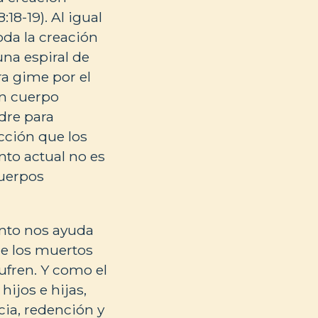
18-19). Al igual
da la creación
una espiral de
ra gime por el
un cuerpo
dre para
cción que los
nto actual no es
cuerpos
anto nos ayuda
re los muertos
ufren. Y como el
ijos e hijas,
cia, redención y