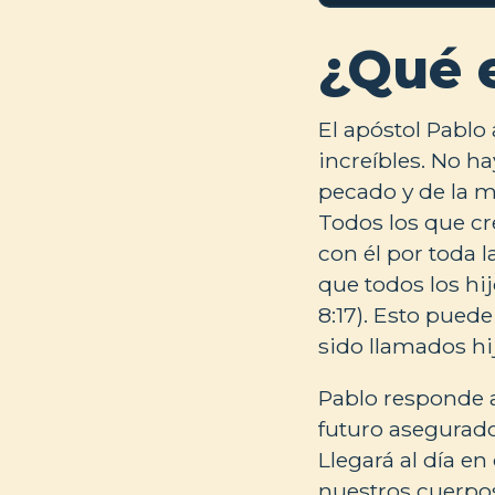
¿Qué 
El apóstol Pablo
increíbles. No ha
pecado y de la mu
Todos los que cr
con él por toda 
que todos los hi
8:17). Esto pued
sido llamados hi
Pablo responde a
futuro asegurado
Llegará al día e
nuestros cuerpos