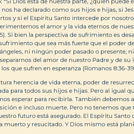
 "Si Dios está de nuestra parte, ¿quién puede e
s nos ha declarado como sus hijos e hijas, si Je
rtos y si el Espíritu Santo intercede por nosotr
erimentemos el amor y la vida eternos de nues
). Si bien la perspectiva de sufrimiento es des
sufrimiento que sea más fuerte que el poder de 
ángeles, ni ningún poder pasado o presente, ni 
separarnos del amor de nuestro Padre y de su 
s los que sufren en esperanza (Romanos 8:36-39
utura herencia de vida eterna, poder de resurre
ada para todos sus hijos e hijas. Pero al igual q
mos esperar para recibirla. También debemos a
osición e incluso muerte. Pero no tenemos que
uestro futuro está asegurado. El Espíritu Santo 
 muerto y resucitado. Y Dios mismo está plan