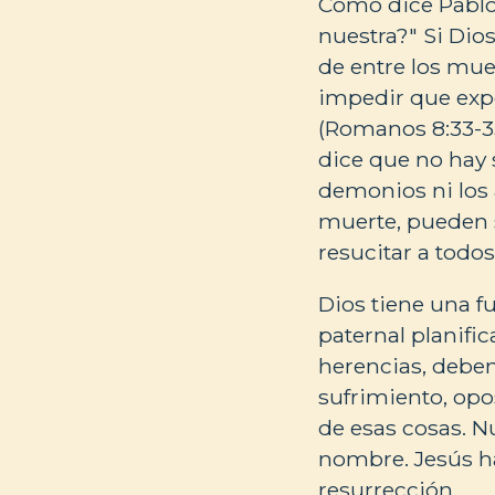
Como dice Pablo:
nuestra?" Si Dio
de entre los mue
impedir que exp
(Romanos 8:33-35
dice que no hay 
demonios ni los 
muerte, pueden 
resucitar a todo
Dios tiene una f
paternal planific
herencias, debe
sufrimiento, op
de esas cosas. N
nombre. Jesús ha
resurrección.