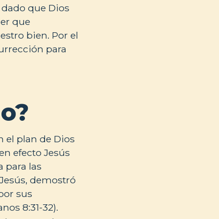
, dado que Dios
ber que
estro bien. Por el
urrección para
io?
 el plan de Dios
en efecto Jesús
 para las
 Jesús, demostró
por sus
nos 8:31-32).