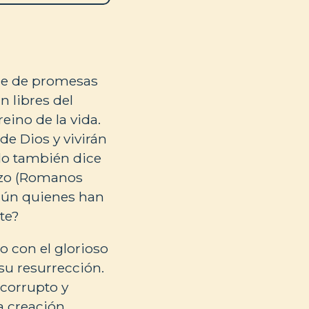
rie de promesas
n libres del
reino de la vida.
de Dios y vivirán
blo también dice
hizo (Romanos
 aún quienes han
te?
o con el glorioso
su resurrección.
 corrupto y
a creación