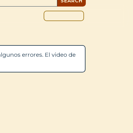
DONAR
OS
BLOG
lgunos errores. El video de