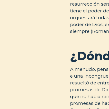
resurrección ser
tiene el poder d
orquestará todas 
poder de Dios, e
siempre (Romano
¿Dónd
A menudo, pensa
e una incongruen
resucitó de entr
promesas de Dio
que no había nin
promesas de hace