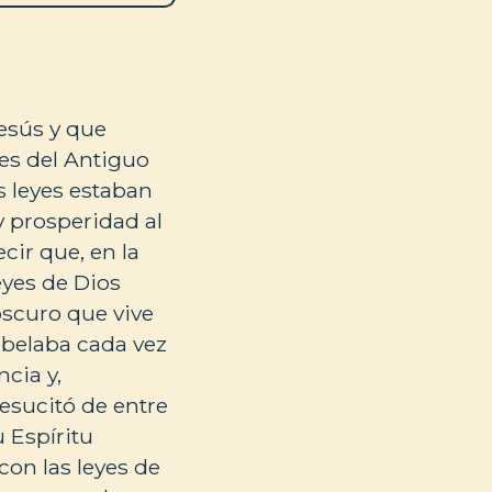
esús y que
es del Antiguo
s leyes estaban
y prosperidad al
cir que, en la
eyes de Dios
oscuro que vive
ebelaba cada vez
cia y,
esucitó de entre
 Espíritu
con las leyes de