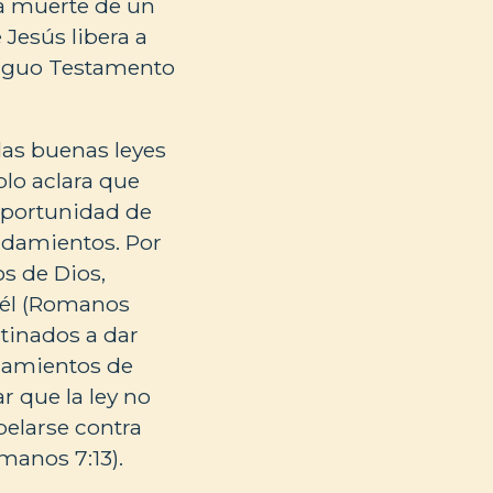
la muerte de un
 Jesús libera a
ntiguo Testamento
las buenas leyes
lo aclara que
 oportunidad de
ndamientos. Por
s de Dios,
 él (Romanos
tinados a dar
ndamientos de
r que la ley no
belarse contra
manos 7:13).