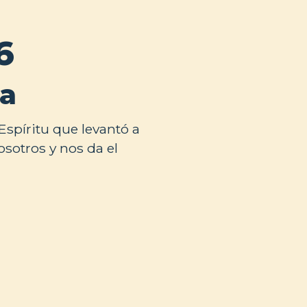
6
da
spíritu que levantó a
osotros y nos da el