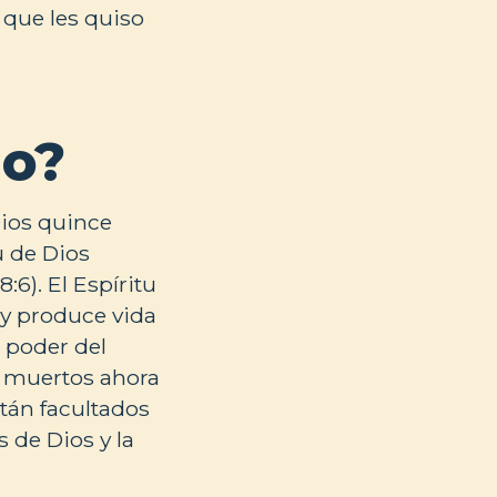
 que les quiso
io?
Dios quince
u de Dios
6). El Espíritu
 y produce vida
l poder del
s muertos ahora
stán facultados
 de Dios y la