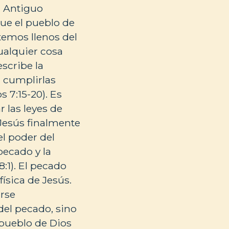
l Antiguo
ue el pueblo de
temos llenos del
ualquier cosa
escribe la
r cumplirlas
 7:15-20). Es
 las leyes de
Jesús finalmente
el poder del
pecado y la
:1). El pecado
ísica de Jesús.
arse
del pecado, sino
 pueblo de Dios