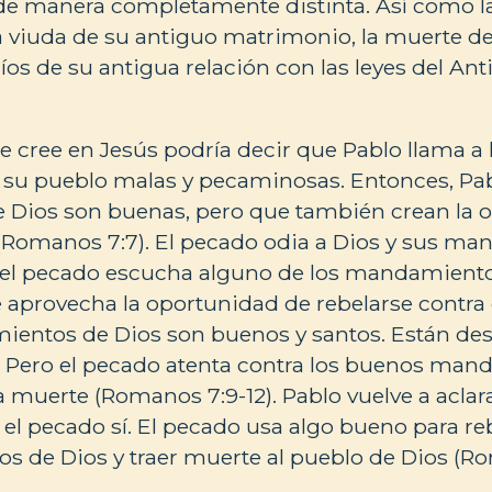
 de manera completamente distinta. Así como 
la viuda de su antiguo matrimonio, la muerte de
díos de su antigua relación con las leyes del A
e cree en Jesús podría decir que Pablo llama a 
a su pueblo malas y pecaminosas. Entonces, Pab
de Dios son buenas, pero que también crean la
(Romanos 7:7). El pecado odia a Dios y sus ma
o el pecado escucha alguno de los mandamiento
aprovecha la oportunidad de rebelarse contra
ientos de Dios son buenos y santos. Están des
. Pero el pecado atenta contra los buenos ma
a muerte (Romanos 7:9-12). Pablo vuelve a aclara
; el pecado sí. El pecado usa algo bueno para re
 de Dios y traer muerte al pueblo de Dios (Ro