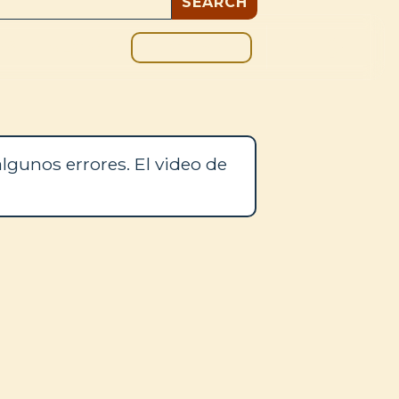
DONAR
OS
BLOG
lgunos errores. El video de