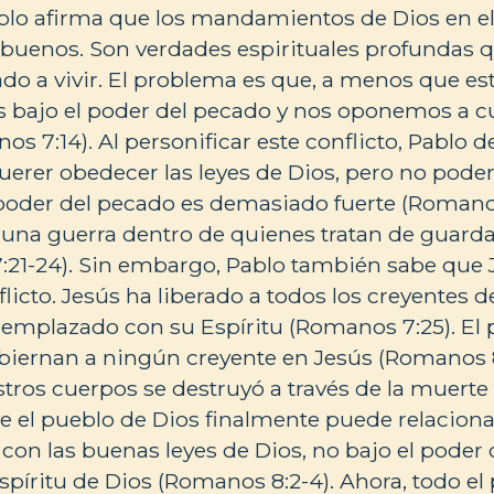
lo afirma que los mandamientos de Dios en e
buenos. Son verdades espirituales profundas q
ado a vivir. El problema es que, a menos que es
s bajo el poder del pecado y nos oponemos a c
os 7:14). Al personificar este conflicto, Pablo d
uerer obedecer las leyes de Dios, pero no pode
poder del pecado es demasiado fuerte (Romanos
una guerra dentro de quienes tratan de guardar
:21-24). Sin embargo, Pablo también sabe que 
flicto. Jesús ha liberado a todos los creyentes d
eemplazado con su Espíritu (Romanos 7:25). El 
iernan a ningún creyente en Jesús (Romanos 8
tros cuerpos se destruyó a través de la muerte f
ue el pueblo de Dios finalmente puede relacion
n las buenas leyes de Dios, no bajo el poder 
Espíritu de Dios (Romanos 8:2-4). Ahora, todo el