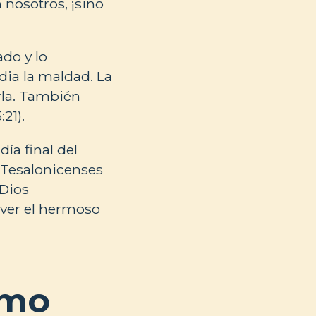
n nosotros, ¡sino
ado y lo
dia la maldad. La
rla. También
:21).
ía final del
2 Tesalonicenses
 Dios
 ver el hermoso
smo