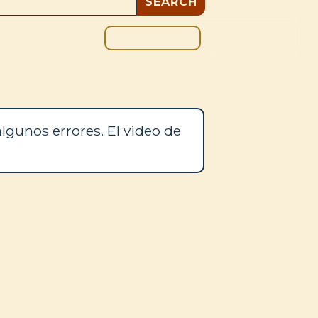
DONAR
OS
BLOG
lgunos errores. El video de