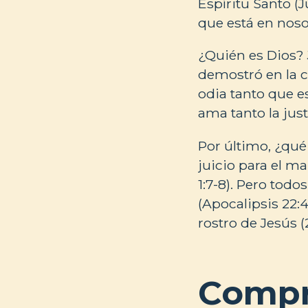
Espíritu Santo (J
que está en noso
¿Quién es Dios? J
demostró en la c
odia tanto que e
ama tanto la just
Por último, ¿qué
juicio para el ma
1:7-8). Pero todo
(Apocalipsis 22:
rostro de Jesús (
Compr