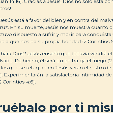
uan 14:16). Gracias a Jesús, Dios no solo está co
tros!
esús está a favor del bien y en contra del malv
ruz. En su muerte, Jesús nos muestra cuánto o
stuvo dispuesto a sufrir y morir para conquista
icia que nos da su propia bondad (2 Corintios 5
 hará Dios? Jesús enseñó que todavía vendrá el d
lvado. De hecho, él será quien traiga el fuego (
s los que se refugian en Jesús verán el rostro de
4). Experimentarán la satisfactoria intimidad de
2 Corintios 4:6).
uébalo por ti mi