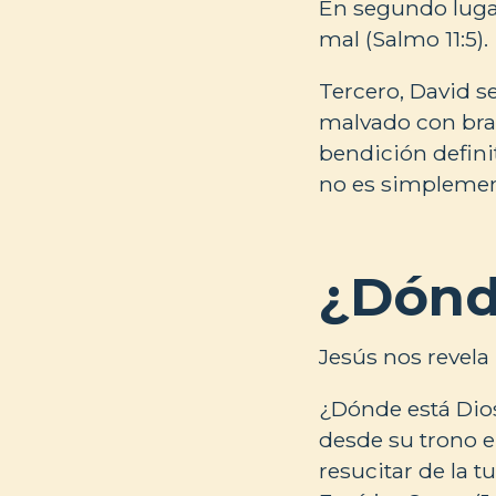
En segundo lugar
mal (Salmo 11:5).
Tercero, David se
malvado con bras
bendición definit
no es simplement
¿Dónd
Jesús nos revela
¿Dónde está Dios
desde su trono en
resucitar de la 