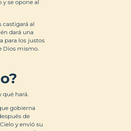
 y se opone al
 castigará al
ién dará una
a para los justos
 de Dios mismo.
io?
y qué hará.
 que gobierna
 después de
Cielo y envió su