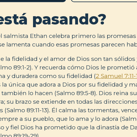
está pasando?
el salmista Ethan celebra primero las promesas d
o se lamenta cuando esas promesas parecen hab
e la fidelidad y el amor de Dios son tan sólidos
almo 89:1-2). Y recuerda cómo Dios le prometió
rna y duradera como su fidelidad (
2 Samuel 7:11-
 la única que adora a Dios por su fidelidad y ma
o también lo hacen (Salmo 89:5-8). Dios reina s
rra; su brazo se extiende en todas las direccion
 (Salmo 89:11-13). Él calma las tormentas, vence
empre a su pueblo, que lo ama y lo adora (Salmo 
o y fiel Dios ha prometido que la dinastía de 
lmo 89:19-29).