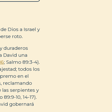
e Dios a Israel y
erse roto.
 y duraderos
 a David una
16
; Salmo 89:3-4).
jestad; todos los
upremo en el
es, reclamando
 las serpientes y
89:9-10, 14-17).
David gobernará