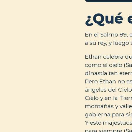
¿Qué 
En el Salmo 89, 
a su rey, y lueg
Ethan celebra qu
como el cielo (S
dinastía tan ete
Pero Ethan no es
ángeles del Ciel
Cielo y en la Tie
montañas y valles
gobierna para si
Y este majestuos
para siempre (Sa