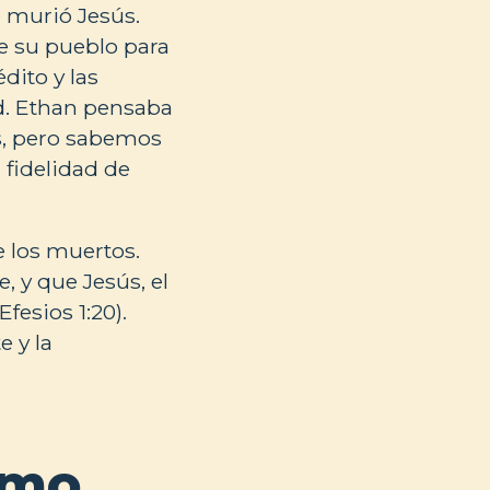
o murió Jesús.
e su pueblo para
ito y las
d. Ethan pensaba
os, pero sabemos
 fidelidad de
e los muertos.
 y que Jesús, el
fesios 1:20).
e y la
smo