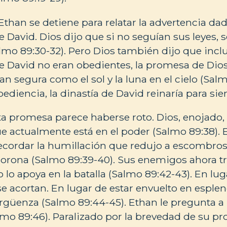
than se detiene para relatar la advertencia dad
 David. Dios dijo que si no seguían sus leyes, 
mo 89:30-32). Pero Dios también dijo que inclu
 David no eran obedientes, la promesa de Dios
an segura como el sol y la luna en el cielo (Salm
bediencia, la dinastía de David reinaría para si
a promesa parece haberse roto. Dios, enojado,
ue actualmente está en el poder (Salmo 89:38). E
recordar la humillación que redujo a escombros
 corona (Salmo 89:39-40). Sus enemigos ahora tr
o lo apoya en la batalla (Salmo 89:42-43). En lu
se acortan. En lugar de estar envuelto en esplend
rgüenza (Salmo 89:44-45). Ethan le pregunta a
lmo 89:46). Paralizado por la brevedad de su pro