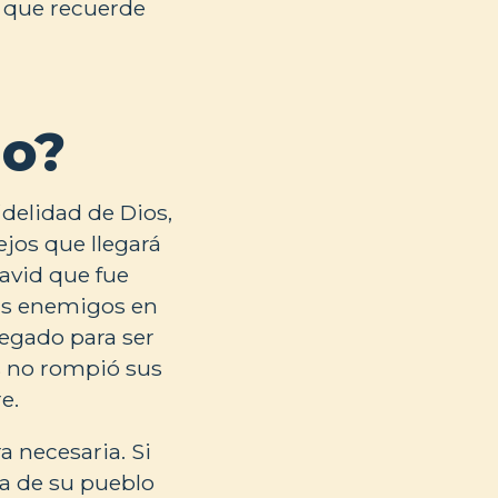
s que recuerde
io?
idelidad de Dios,
ejos que llegará
David que fue
sus enemigos en
regado para ser
s no rompió sus
e.
a necesaria. Si
a de su pueblo