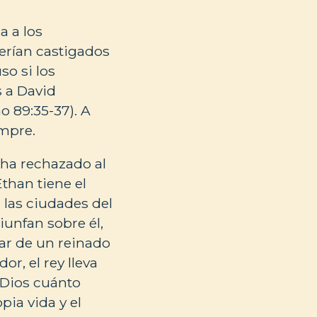
a a los
serían castigados
so si los
 a David
o 89:35-37). A
empre.
 ha rechazado al
than tiene el
 las ciudades del
iunfan sobre él,
gar de un reinado
or, el rey lleva
 Dios cuánto
pia vida y el