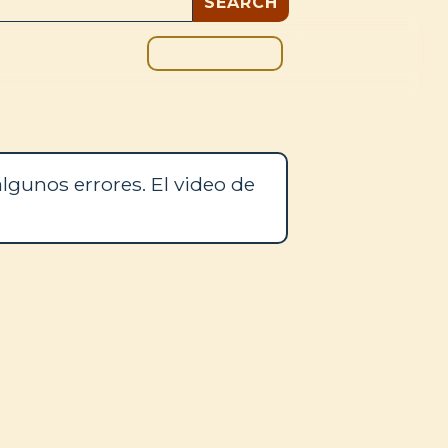
DONAR
OS
BLOG
lgunos errores. El video de