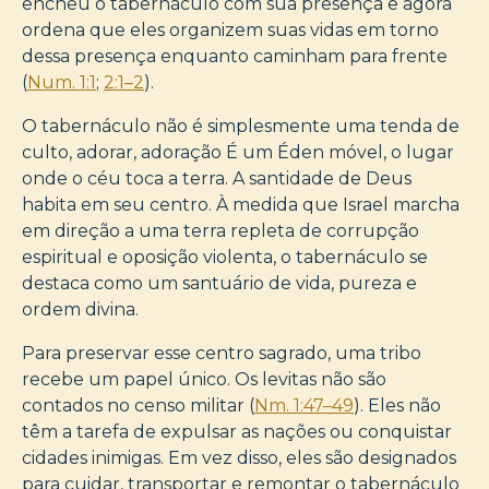
encheu o tabernáculo com sua presença e agora
ordena que eles organizem suas vidas em torno
dessa presença enquanto caminham para frente
(
Num. 1:1
;
2:1–2
).
O tabernáculo não é simplesmente uma tenda de
culto, adorar, adoração É um Éden móvel, o lugar
onde o céu toca a terra. A santidade de Deus
habita em seu centro. À medida que Israel marcha
em direção a uma terra repleta de corrupção
espiritual e oposição violenta, o tabernáculo se
destaca como um santuário de vida, pureza e
ordem divina.
Para preservar esse centro sagrado, uma tribo
recebe um papel único. Os levitas não são
contados no censo militar (
Nm. 1:47–49
). Eles não
têm a tarefa de expulsar as nações ou conquistar
cidades inimigas. Em vez disso, eles são designados
para cuidar, transportar e remontar o tabernáculo