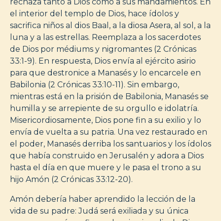
rechaza tanto a Dios como a sus mandamientos. En
el interior del templo de Dios, hace ídolos y
sacrifica niños al dios Baal, a la diosa Asera, al sol, a la
luna y a las estrellas. Reemplaza a los sacerdotes
de Dios por médiums y nigromantes (2 Crónicas
33:1-9). En respuesta, Dios envía al ejército asirio
para que destronice a Manasés y lo encarcele en
Babilonia (2 Crónicas 33:10-11). Sin embargo,
mientras está en la prisión de Babilonia, Manasés se
humilla y se arrepiente de su orgullo e idolatría.
Misericordiosamente, Dios pone fin a su exilio y lo
envía de vuelta a su patria. Una vez restaurado en
el poder, Manasés derriba los santuarios y los ídolos
que había construido en Jerusalén y adora a Dios
hasta el día en que muere y le pasa el trono a su
hijo Amón (2 Crónicas 33:12-20).
Amón debería haber aprendido la lección de la
vida de su padre: Judá será exiliada y su única