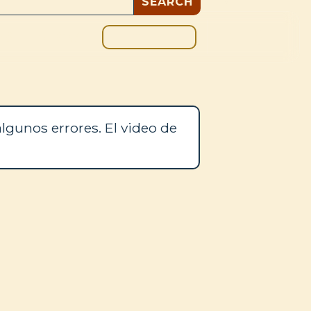
DONAR
OS
BLOG
lgunos errores. El video de