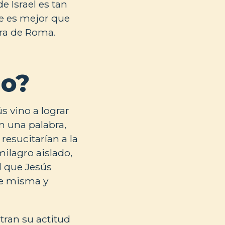
e Israel es tan
ue es mejor que
ira de Roma.
io?
s vino a lograr
n una palabra,
resucitarían a la
milagro aislado,
 que Jesús
te misma y
tran su actitud