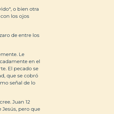
do", o bien otra
 con los ojos
zaro de entre los
emente. Le
ncadamente en el
te. El pecado se
d, que se cobró
omo señal de lo
cree. Juan 12
e Jesús, pero que