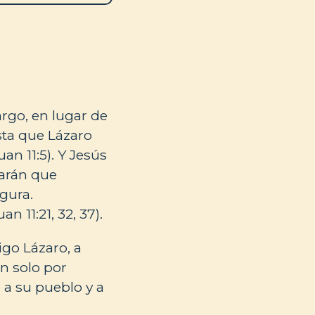
rgo, en lugar de
sta que Lázaro
n 11:5). Y Jesús
harán que
egura.
 11:21, 32, 37).
igo Lázaro, a
n solo por
 a su pueblo y a