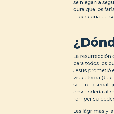
se niegan a segui
dura que los far
muera una person
¿Dónd
La resurrección 
para todos los p
Jesús prometió e
vida eterna (Juan
sino una señal 
descendería al r
romper su poder
Las lágrimas y l