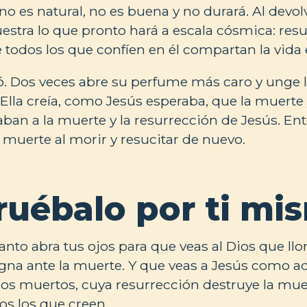
no es natural, no es buena y no durará. Al devolv
stra lo que pronto hará a escala cósmica: resuc
todos los que confíen en él compartan la vida 
ó. Dos veces abre su perfume más caro y unge l
 Ella creía, como Jesús esperaba, que la muerte 
ban a la muerte y la resurrección de Jesús. En
a muerte al morir y resucitar de nuevo.
uébalo por ti mi
anto abra tus ojos para que veas al Dios que llo
gna ante la muerte. Y que veas a Jesús como a
 los muertos, cuya resurrección destruye la mue
os los que creen.