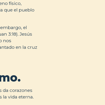
no físico,
ara que el pueblo
 embargo, el
n 3:18). Jesús
o nos
antado en la cruz
smo.
os da corazones
la vida eterna.