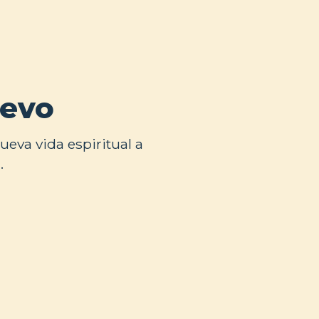
uevo
eva vida espiritual a
.