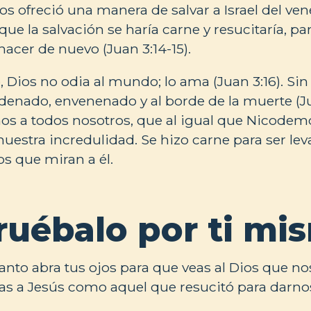
s ofreció una manera de salvar a Israel del vene
n que la salvación se haría carne y resucitaría, p
nacer de nuevo (Juan 3:14-15).
 Dios no odia al mundo; lo ama (Juan 3:16). Sin
nado, envenenado y al borde de la muerte (Jua
nos a todos nosotros, que al igual que Nicodem
uestra incredulidad. Se hizo carne para ser lev
los que miran a él.
uébalo por ti mi
Santo abra tus ojos para que veas al Dios que n
as a Jesús como aquel que resucitó para darnos 