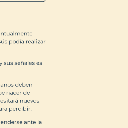
entualmente
ús podía realizar
y sus señales es
umanos deben
be nacer de
cesitará nuevos
ra percibir.
enderse ante la