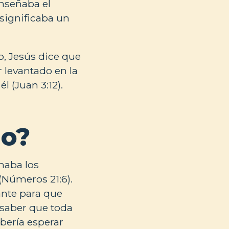
nseñaba el
significaba un
, Jesús dice que
 levantado en la
l (Juan 3:12).
io?
imaba los
(Números 21:6).
ante para que
 saber que toda
bería esperar