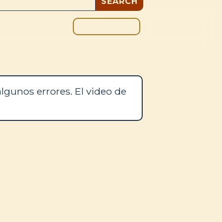
DONAR
OS
BLOG
lgunos errores. El video de