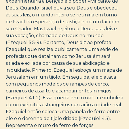
experimentaria a bênção e o poder vivificante de
Deus. Quando Israel ouvia seu Deus e obedeceu
às suas leis, o mundo inteiro se reuniria em torno
de Israel na esperança de justiça e de um lar com
seu Criador. Mas Israel rejeitou a Deus, suas leis e
sua vocação, chamado de Deus no mundo
(Ezequiel 5:5-9). Portanto, Deus diz ao profeta
Ezequiel que realize publicamente uma série de
profecias que detalham como Jerusalém será
sitiada e exilada por causa de sua abdicação e
iniquidade. Primeiro, Ezequiel esboça um mapa de
Jerusalém em um tijolo. Em seguida, ele o ataca
com pequenos modelos de rampas de cerco,
carneiros de assalto e acampamentos inimigos
(Ezequiel 4:1-2). Essa guerra em miniatura simboliza
como exércitos estrangeiros cercarão a cidade real.
Ezequiel então coloca uma panela de ferro entre
ele e o desenho de tijolo sitiado (Ezequiel 4:3).
Representa o muro de ferro de forças